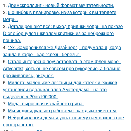
1.
Дримскроллинг - новый формат мечтательности.
2.
5 ошибок в планировке, из-за которых вы теряете
метры.
3.
Детали решают всё: выход приянки чопры на показе
Dior обернулся шквалом критики из-за небрежного
пошива.
4.
"Ух, Заморочился же Дизайнер", - подумала я, когда
зашла в кафе - бар "слезы березы".
5.
Стало интересно поучаствовать в этом флешмобе -
Artvsartist, хоть он не совсем про рукоделие, а больше
про живопись, рисунок.
6.
Милота: маленькие лестницы для котеек и ёжиков
установили вдоль каналов Амстердама - на это
выделено \u20ac100'000.
7.
Мода, выросшая из чайного гриба.
8.
Мы индивидуально работаем с каждым клиентом.
9.
Нейробиология дома и уюта: почему нам важно своё
пространство.