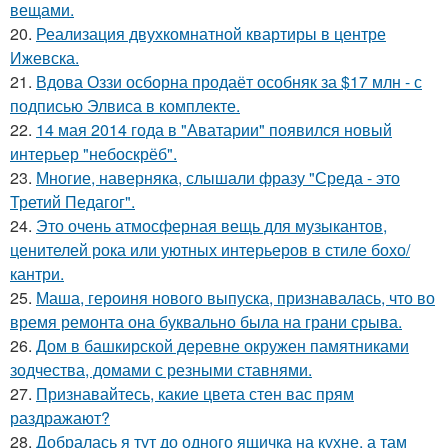
вещами.
20.
Реализация двухкомнатной квартиры в центре
Ижевска.
21.
Вдова Оззи осборна продаёт особняк за $17 млн - с
подписью Элвиса в комплекте.
22.
14 мая 2014 года в "Аватарии" появился новый
интерьер "небоскрёб".
23.
Многие, наверняка, слышали фразу "Среда - это
Третий Педагог".
24.
Это очень атмосферная вещь для музыкантов,
ценителей рока или уютных интерьеров в стиле бохо/
кантри.
25.
Маша, героиня нового выпуска, признавалась, что во
время ремонта она буквально была на грани срыва.
26.
Дом в башкирской деревне окружен памятниками
зодчества, домами с резными ставнями.
27.
Признавайтесь, какие цвета стен вас прям
раздражают?
28.
Добралась я тут до одного ящичка на кухне, а там