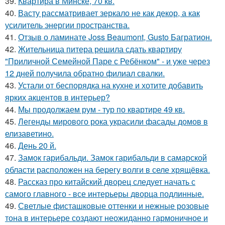
39.
Квартира в Минске, 70 кв.
40.
Васту рассматривает зеркало не как декор, а как
усилитель энергии пространства.
41.
Отзыв о ламинате Joss Beaumont, Gusto Багратион.
42.
Жительница питера решила сдать квартиру
"Приличной Семейной Паре с Ребёнком" - и уже через
12 дней получила обратно филиал свалки.
43.
Устали от беспорядка на кухне и хотите добавить
ярких акцентов в интерьер?
44.
Мы продолжаем рум - тур по квартире 49 кв.
45.
Легенды мирового рока украсили фасады домов в
елизаветино.
46.
День 20 й.
47.
Замок гарибальди. Замок гарибальди в самарской
области расположен на берегу волги в селе хрящёвка.
48.
Рассказ про китайский дворец следует начать с
самого главного - все интерьеры дворца подлинные.
49.
Светлые фисташковые оттенки и нежные розовые
тона в интерьере создают неожиданно гармоничное и