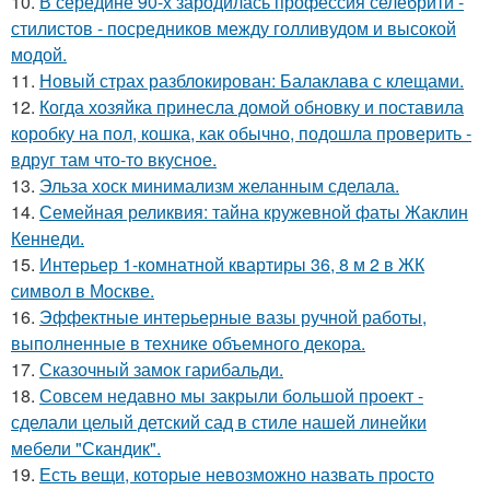
10.
В середине 90-х зародилась профессия селебрити -
стилистов - посредников между голливудом и высокой
модой.
11.
Новый страх разблокирован: Балаклава с клещами.
12.
Когда хозяйка принесла домой обновку и поставила
коробку на пол, кошка, как обычно, подошла проверить -
вдруг там что-то вкусное.
13.
Эльза хоск минимализм желанным сделала.
14.
Семейная реликвия: тайна кружевной фаты Жаклин
Кеннеди.
15.
Интерьер 1-комнатной квартиры 36, 8 м 2 в ЖК
символ в Москве.
16.
Эффектные интерьерные вазы ручной работы,
выполненные в технике объемного декора.
17.
Сказочный замок гарибальди.
18.
Совсем недавно мы закрыли большой проект -
сделали целый детский сад в стиле нашей линейки
мебели "Скандик".
19.
Есть вещи, которые невозможно назвать просто