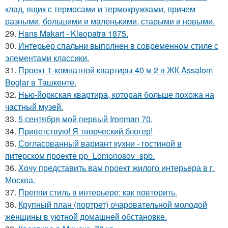
клад, ящик с термосами и термокружками, причем
разными, большими и маленькими, старыми и новыми.
29.
Hans Makart - Kleopatra 1875.
30.
Интерьер спальни выполнен в современном стиле с
элементами классики.
31.
Проект 1-комнатной квартиры 40 м 2 в ЖК Assalom
Boglar в Ташкенте.
32.
Нью-йоркская квартира, которая больше похожа на
частный музей.
33.
5 сентября мой первый Ironman 70.
34.
Приветствую! Я творческий блогер!
35.
Согласованный вариант кухни - гостиной в
питерском проекте pp_Lomonosov_spb.
36.
Хочу представить вам проект жилого интерьера в г.
Москва.
37.
Преппи стиль в интерьере: как повторить.
38.
Крупный план (портрет) очаровательной молодой
женщины в уютной домашней обстановке.