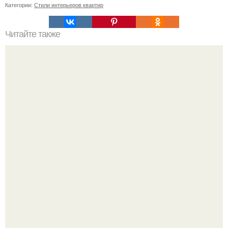
Категории:
Стили интерьеров квартир
Читайте также
Что лучше и удобнее. Вертикальные пылесосы
Разноцветная керамическая плитка как украшение