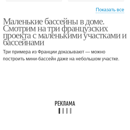
Показать все
Маленькие бассейны в доме.
Красивые идеи
Стационарный бассейн
Смотрим на три французских
проекта с маленькими участками и
бассейнами
Три примера из Франции доказывают — можно
Надувной бассейн
Бассейн во дворе
построить мини-бассейн даже на небольшом участке.
Места для бассейна