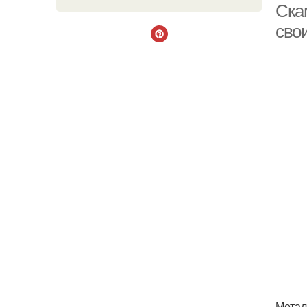
Ска
сво
Метал