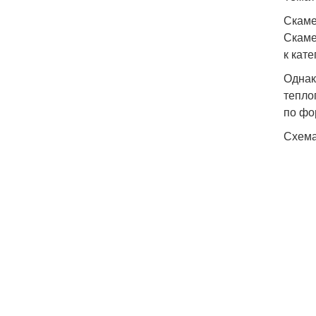
Скаме
Скаме
к кат
Однак
тепло
по фо
Схема