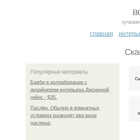
В
лучшие 
главная
интерь
Ска
Популярные материалы
С
Барби в коллаборации с
дизайнером интерьера Джоанной
гейнс - $35.
Паслён. Обычно в комнатных
условиях разводят два вида
паслена: