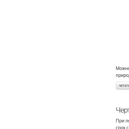
Можно
приро
читат
Чер
При п
срок 