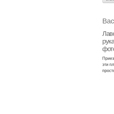
Вас
Лав
рук
фот
Приез
эти п
прост