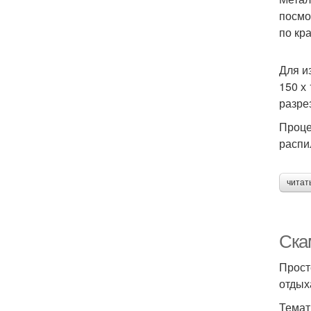
посмо
по кр
Для и
150 х
разрез
Проце
распи
читат
Ска
Прост
отдых
Темат