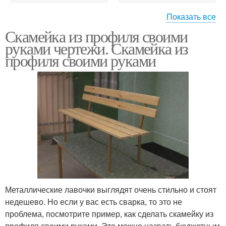
Показать все
Скамейка из профиля своими
Садовая скамейка
Деревянные скамейки
руками чертежи. Скамейка из
профиля своими руками
Скамейки из пластика
Скамейка со спинкой
Скамейка из
Скамейки со спинкой
профильной трубы
Металлические лавочки выглядят очень стильно и стоят
Скамейки из металла
Скамейки без спинки
недешево. Но если у вас есть сварка, то это не
проблема, посмотрите пример, как сделать скамейку из
профиля своими руками. Это можно назвать бюджетным