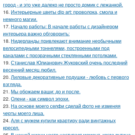
город - и это уже далеко не просто домик с лежанкой.
16.
Интерьерные цветы dip art: проволока, смола и
немного магии.
17.
Начало работы: В начале работы с дизайнером
интерьера важно обговорить:
18.
Нидерланды привлекают внимание необычными
велосипедными тоннелями, построенными под
каналами с прозрачными стеклянными потолками.
19.
Станислав Юлианович Жуковский очень последний
весенний месяц любил.
20.
Лиловые декоративные подушки - любовь с первого
взгляда.
21.
Мы обожаем ваши: до и после.
22.
Олени - как символ эпохи.
23.
На основе моего селфи сделай фото не изменяя
черты моего лица.
24.
Аля с мужем купили квартиру ради винтажных
кресел.
25.
В нашей жизни часто наступает момент, когда рутина