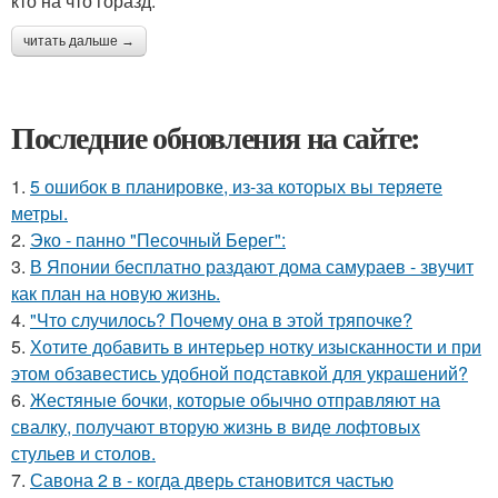
кто на что горазд.
читать дальше →
Последние обновления на сайте:
1.
5 ошибок в планировке, из-за которых вы теряете
метры.
2.
Эко - панно "Песочный Берег":
3.
В Японии бесплатно раздают дома самураев - звучит
как план на новую жизнь.
4.
"Что случилось? Почему она в этой тряпочке?
5.
Хотите добавить в интерьер нотку изысканности и при
этом обзавестись удобной подставкой для украшений?
6.
Жестяные бочки, которые обычно отправляют на
свалку, получают вторую жизнь в виде лофтовых
стульев и столов.
7.
Савона 2 в - когда дверь становится частью