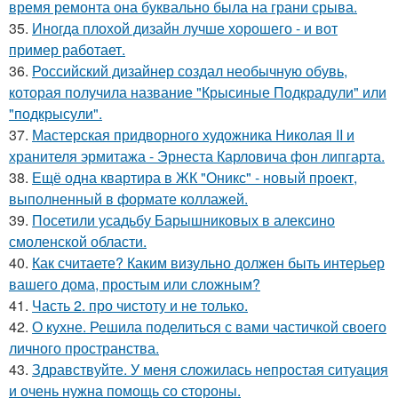
время ремонта она буквально была на грани срыва.
35.
Иногда плохой дизайн лучше хорошего - и вот
пример работает.
36.
Российский дизайнер создал необычную обувь,
которая получила название "Крысиные Подкрадули" или
"подкрысули".
37.
Мастерская придворного художника Николая II и
хранителя эрмитажа - Эрнеста Карловича фон липгарта.
38.
Ещё одна квартира в ЖК "Оникс" - новый проект,
выполненный в формате коллажей.
39.
Посетили усадьбу Барышниковых в алексино
смоленской области.
40.
Как считаете? Каким визульно должен быть интерьер
вашего дома, простым или сложным?
41.
Часть 2. про чистоту и не только.
42.
О кухне. Решила поделиться с вами частичкой своего
личного пространства.
43.
Здравствуйте. У меня сложилась непростая ситуация
и очень нужна помощь со стороны.