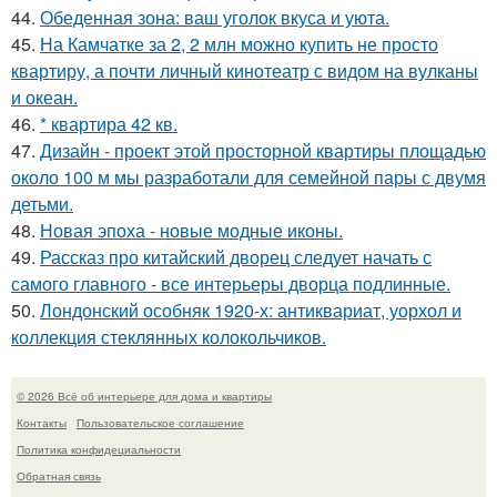
44.
Обеденная зона: ваш уголок вкуса и уюта.
45.
На Камчатке за 2, 2 млн можно купить не просто
квартиру, а почти личный кинотеатр с видом на вулканы
и океан.
46.
* квартира 42 кв.
47.
Дизайн - проект этой просторной квартиры площадью
около 100 м мы разработали для семейной пары с двумя
детьми.
48.
Новая эпоха - новые модные иконы.
49.
Рассказ про китайский дворец следует начать с
самого главного - все интерьеры дворца подлинные.
50.
Лондонский особняк 1920-х: антиквариат, уорхол и
коллекция стеклянных колокольчиков.
© 2026 Всё об интерьере для дома и квартиры
Контакты
Пользовательское соглашение
Политика конфидециальности
Обратная связь