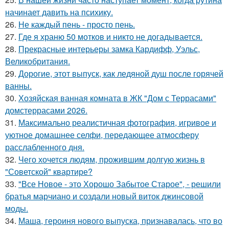
начинает давить на психику.
26.
Не каждый пень - просто пень.
27.
Где я храню 50 мотков и никто не догадывается.
28.
Прекрасные интерьеры замка Кардифф, Уэльс,
Великобритания.
29.
Дорогие, этот выпуск, как ледяной душ после горячей
ванны.
30.
Хозяйская ванная комната в ЖК "Дом с Террасами"
домстеррасами 2026.
31.
Максимально реалистичная фотография, игривое и
уютное домашнее селфи, передающее атмосферу
расслабленного дня.
32.
Чего хочется людям, прожившим долгую жизнь в
"Советской" квартире?
33.
"Все Новое - это Хорошо Забытое Старое", - решили
братья марчиано и создали новый виток джинсовой
моды.
34.
Маша, героиня нового выпуска, признавалась, что во