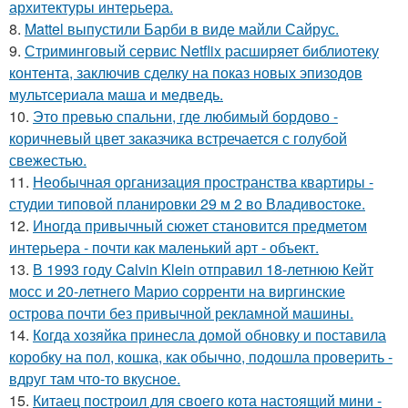
архитектуры интерьера.
8.
Mattel выпустили Барби в виде майли Сайрус.
9.
Стриминговый сервис Netflix расширяет библиотеку
контента, заключив сделку на показ новых эпизодов
мультсериала маша и медведь.
10.
Это превью спальни, где любимый бордово -
коричневый цвет заказчика встречается с голубой
свежестью.
11.
Необычная организация пространства квартиры -
студии типовой планировки 29 м 2 во Владивостоке.
12.
Иногда привычный сюжет становится предметом
интерьера - почти как маленький арт - объект.
13.
В 1993 году Calvin Klein отправил 18-летнюю Кейт
мосс и 20-летнего Марио сорренти на виргинские
острова почти без привычной рекламной машины.
14.
Когда хозяйка принесла домой обновку и поставила
коробку на пол, кошка, как обычно, подошла проверить -
вдруг там что-то вкусное.
15.
Китаец построил для своего кота настоящий мини -