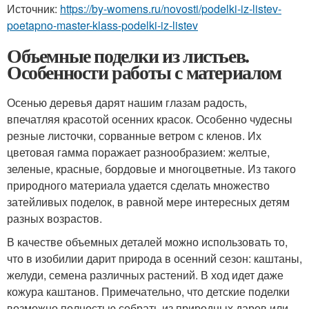
Источник:
https://by-womens.ru/novosti/podelki-iz-listev-
poetapno-master-klass-podelki-iz-listev
Объемные поделки из листьев.
Особенности работы с материалом
Осенью деревья дарят нашим глазам радость,
впечатляя красотой осенних красок. Особенно чудесны
резные листочки, сорванные ветром с кленов. Их
цветовая гамма поражает разнообразием: желтые,
зеленые, красные, бордовые и многоцветные. Из такого
природного материала удается сделать множество
затейливых поделок, в равной мере интересных детям
разных возрастов.
В качестве объемных деталей можно использовать то,
что в изобилии дарит природа в осенний сезон: каштаны,
желуди, семена различных растений. В ход идет даже
кожура каштанов. Примечательно, что детские поделки
возможно полностью собрать из природных даров или