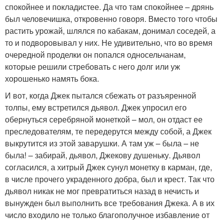
спокойнее и покладистее. Да что там спокойнее – дрянь
был человечишка, откровенно говоря. Вместо того чтобы
растить урожай, шлялся по кабакам, донимал соседей, а
то и подворовывал у них. Не удивительно, что во время
очередной проделки он попался односельчанам,
которые решили стребовать с него долг или уж
хорошенько намять бока.
И вот, когда Джек пытался сбежать от разъяренной
толпы, ему встретился дьявол. Джек упросил его
обернуться серебряной монеткой – мол, он отдаст ее
преследователям, те передерутся между собой, а Джек
выкрутится из этой заварушки. А там уж – была – не
была! – забирай, дьявол, Джекову душеньку. Дьявол
согласился, а хитрый Джек сунул монетку в карман, где,
в числе прочего украденного добра, был и крест. Так что
дьявол никак не мог превратиться назад в нечисть и
вынужден был выполнить все требования Джека. А в их
число входило не только благополучное избавление от