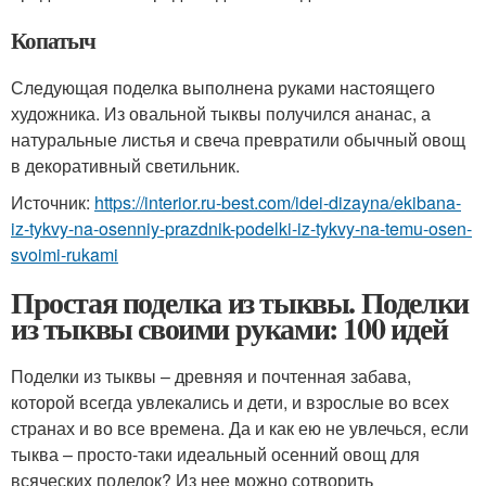
Копатыч
Следующая поделка выполнена руками настоящего
художника. Из овальной тыквы получился ананас, а
натуральные листья и свеча превратили обычный овощ
в декоративный светильник.
Источник:
https://interior.ru-best.com/idei-dizayna/ekibana-
iz-tykvy-na-osenniy-prazdnik-podelki-iz-tykvy-na-temu-osen-
svoimi-rukami
Простая поделка из тыквы. Поделки
из тыквы своими руками: 100 идей
Поделки из тыквы – древняя и почтенная забава,
которой всегда увлекались и дети, и взрослые во всех
странах и во все времена. Да и как ею не увлечься, если
тыква – просто-таки идеальный осенний овощ для
всяческих поделок? Из нее можно сотворить