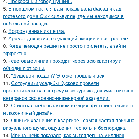
4.
Прекрасный город Пушкин.
5.
В прошлом посте я вам показывала фасад и сад
гостевого дома O'27 сильвупле, где мы находимся в
небольшой поездке.
6.
Возрожденная из пепла.
7.
Аромат для дома, создающий эмоции и настроение.
8.
Когда чемодан решил не просто прилететь, а зайти
эффектно.
9.
- световые линии проходят через всю квартиру и
объединяют зоны.
10.
"Душевой поддон? Это же прошлый век!
11.
Сотрудники усадьбы Кусково провели
просветительскую встречу и экскурсию для участников и
ветеранов сво военно-инженерной академии.
12.
Стильная мебельная композиция: функциональность
и лаконичный дизайн.
13.
Ошибки хранения в квартире - самая частая причина
визуального шума, ощущения тесноты и беспорядка.
14.
Ирина шейк показала, как выглядеть на миллион,