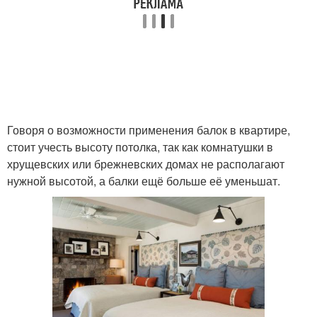
Гипсокартонные декоративные
Потолок на кухне
балки
Потолок на маленькой
Натяжной потолок
Говоря о возможности применения балок в квартире,
стоит учесть высоту потолка, так как комнатушки в
хрущевских или брежневских домах не располагают
нужной высотой, а балки ещё больше её уменьшат.
Интерьер с балками
Несущая балка
Белый потолок
Балки на производстве