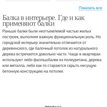
Показать все
Балка в интерьере. Где и как
Балки для потолка
Балки из гипсокартона
применяют балки
Раньше балки были неотъемлемой частью жилых
построек, выполняя важную функциональную роль. Но
Потолок с открытыми
городской интерьер значительно отличается от
Потолки с балками
балками
деревенского, где балочный потолок из натурального
дерева встречается довольно часто. Чаще в квартирах
используют либо фалльшбалки из полиуретана, дерева
или металла, либо как-то стараются скрыть несущую
Балки в интерьере
Потолочные балки
бетонную конструкцию на потолке.
Балки на стенах
Деревянные балки