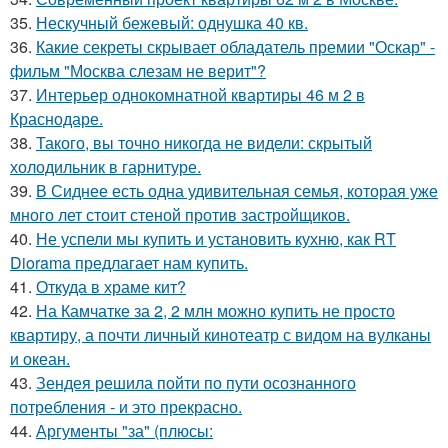
35.
Нескучный бежевый: однушка 40 кв.
36.
Какие секреты скрывает обладатель премии "Оскар" -
фильм "Москва слезам не верит"?
37.
Интерьер однокомнатной квартиры 46 м 2 в
Краснодаре.
38.
Такого, вы точно никогда не видели: скрытый
холодильник в гарнитуре.
39.
В Сиднее есть одна удивительная семья, которая уже
много лет стоит стеной против застройщиков.
40.
Не успели мы купить и установить кухню, как RT
Diorama предлагает нам купить.
41.
Откуда в храме кит?
42.
На Камчатке за 2, 2 млн можно купить не просто
квартиру, а почти личный кинотеатр с видом на вулканы
и океан.
43.
Зендея решила пойти по пути осознанного
потребления - и это прекрасно.
44.
Аргументы "за" (плюсы: