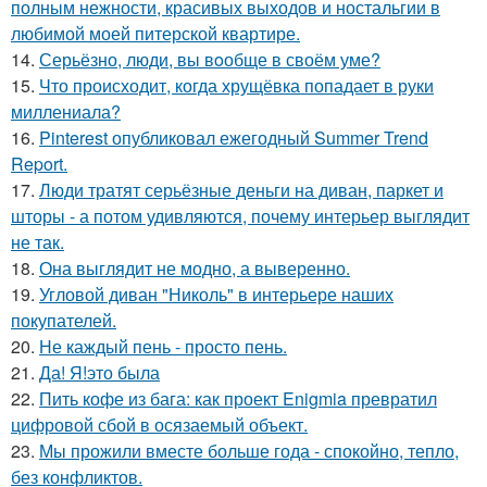
полным нежности, красивых выходов и ностальгии в
любимой моей питерской квартире.
14.
Серьёзно, люди, вы вoобще в своём уме?
15.
Что происходит, когда хрущёвка попадает в руки
миллениала?
16.
Pinterest опубликовал ежегодный Summer Trend
Report.
17.
Люди тратят серьёзные деньги на диван, паркет и
шторы - а потом удивляются, почему интерьер выглядит
не так.
18.
Она выглядит не модно, а выверенно.
19.
Угловой диван "Николь" в интерьере наших
покупателей.
20.
Не каждый пень - просто пень.
21.
Да! Я!это была
22.
Пить кофе из бага: как проект Enigmia превратил
цифровой сбой в осязаемый объект.
23.
Мы прожили вместе больше года - спокойно, тепло,
без конфликтов.