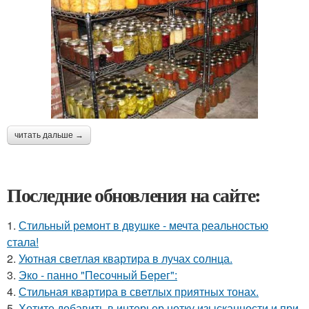
читать дальше →
Последние обновления на сайте:
1.
Стильный ремонт в двушке - мечта реальностью
стала!
2.
Уютная светлая квартира в лучах солнца.
3.
Эко - панно "Песочный Берег":
4.
Стильная квартира в светлых приятных тонах.
5.
Хотите добавить в интерьер нотку изысканности и при