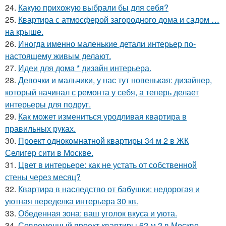
24.
Какую прихожую выбрали бы для себя?
25.
Квартира с атмосферой загородного дома и садом …
на крыше.
26.
Иногда именно маленькие детали интерьер по-
настоящему живым делают.
27.
Идеи для дома * дизайн интерьера.
28.
Девочки и мальчики, у нас тут новенькая: дизайнер,
который начинал с ремонта у себя, а теперь делает
интерьеры для подруг.
29.
Как может измениться уродливая квартира в
правильных руках.
30.
Проект однокомнатной квартиры 34 м 2 в ЖК
Селигер сити в Москве.
31.
Цвет в интерьере: как не устать от собственной
стены через месяц?
32.
Квартира в наследство от бабушки: недорогая и
уютная переделка интерьера 30 кв.
33.
Обеденная зона: ваш уголок вкуса и уюта.
34.
Современный проект квартиры 62 м 2 в Москве.