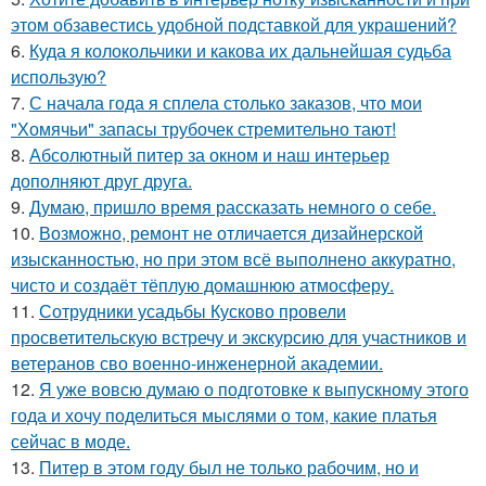
этом обзавестись удобной подставкой для украшений?
6.
Куда я колокольчики и какова их дальнейшая судьба
использую?
7.
С начала года я сплела столько заказов, что мои
"Хомячьи" запасы трубочек стремительно тают!
8.
Абсолютный питер за окном и наш интерьер
дополняют друг друга.
9.
Думаю, пришло время рассказать немного о себе.
10.
Возможно, ремонт не отличается дизайнерской
изысканностью, но при этом всё выполнено аккуратно,
чисто и создаёт тёплую домашнюю атмосферу.
11.
Сотрудники усадьбы Кусково провели
просветительскую встречу и экскурсию для участников и
ветеранов сво военно-инженерной академии.
12.
Я уже вовсю думаю о подготовке к выпускному этого
года и хочу поделиться мыслями о том, какие платья
сейчас в моде.
13.
Питер в этом году был не только рабочим, но и