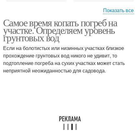
Показать все
Самое время копать погреб на
Погреб для хранения
Погреб на даче
участке. Определяем уровень
грунтовых вод
Если на болотистых или низинных участках близкое
прохождение грунтовых вод никого не удивит, то
Бетонный погреб
Погреб из кирпича
подтопление погреба на сухих участках может стать
неприятной неожиданностью для садовода.
Полузаглубленные
Дешевый погреб
погреба
Земляной погреб
Погреб из пластика