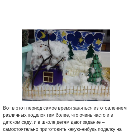
Поделки в школу
Осенние поделки
Поделки для детского
Поделка из природного
сада
материала
Поделки на осеннюю
Поделки из листьев
тематику
Вот в этот период самое время заняться изготовлением
Материал для поделок
Простая поделка
различных поделок тем более, что очень часто и в
детском саду, и в школе детям дают задание –
самостоятельно приготовить какую-нибудь поделку на