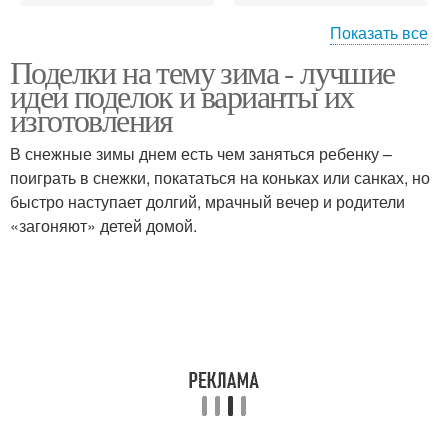
Показать все
Поделки на тему зима - лучшие
Поделка в сад
Детские поделки
идеи поделок и варианты их
изготовления
В снежные зимы днем есть чем заняться ребенку –
поиграть в снежки, покататься на коньках или санках, но
Поделки в детский сад
Поделки в сад
быстро наступает долгий, мрачный вечер и родители
«загоняют» детей домой.
Поделки для детей
Поделки из бумаги
Объемная поделка
Поделки из шишек