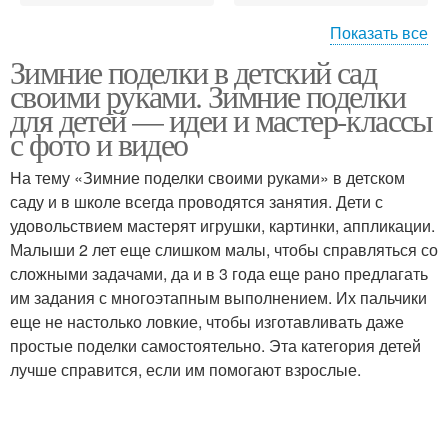
Показать все
Зимние поделки в детский сад
Объемная поделка
Поделки из шишек
своими руками. Зимние поделки
для детей — идеи и мастер-классы
с фото и видео
На тему «Зимние поделки своими руками» в детском
Поделка в садик
Зимняя поделка
саду и в школе всегда проводятся занятия. Дети с
удовольствием мастерят игрушки, картинки, аппликации.
Малыши 2 лет еще слишком малы, чтобы справляться со
сложными задачами, да и в 3 года еще рано предлагать
Поделки в садик
Варежки в детский сад
им задания с многоэтапным выполнением. Их пальчики
еще не настолько ловкие, чтобы изготавливать даже
простые поделки самостоятельно. Эта категория детей
лучше справится, если им помогают взрослые.
Поделки на тему
Поделка на тему