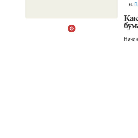
В
Как
бум
Начин