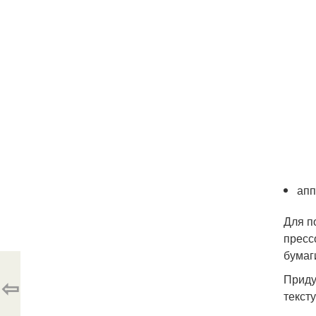
апп
Для п
пресс
бумаг
Приду
⇦
тексту