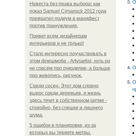
О
Невеста без права выбора: как
показ Samuel Cirnansck 2012 года
превратил подиум в манифест
против принуждения.
Привет всем дизайнерам
интерьеров и не только!
Стало интересно поучаствовать в
этом флешмобе - Artvsartist, хоть он
О
не совсем про рукоделие, а больше
про живопись, рисунок.
О
Среди сосен. Этот дом словно
п
вырос среди деревьев, и жизнь
здесь течет в собственном ритме -
спокойно, без спешки и лишнего
шума.
5 ошибок в планировке, из-за
которых вы теряете метры.