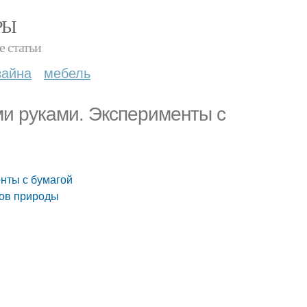
РЫ
е статьи
зайна
мебель
и руками. Эксперименты с
нты с бумагой
ров природы