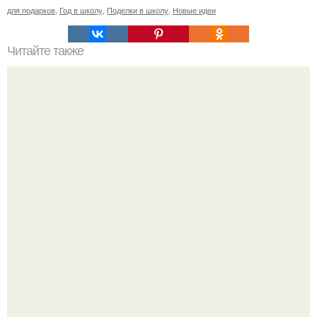
для подарков
,
Год в школу
,
Поделки в школу
,
Новые идеи
Читайте также
11 рецептов сахарной глазури, чтобы подойти творчески
к украшению печенюшек.