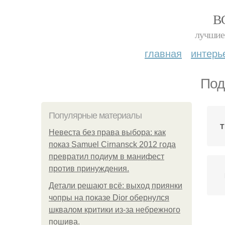
В
лучшие 
главная
интерь
Под
Популярные материалы
Т
Невеста без права выбора: как
показ Samuel Cirnansck 2012 года
превратил подиум в манифест
против принуждения.
Детали решают всё: выход приянки
чопры на показе Dior обернулся
шквалом критики из-за небрежного
пошива.