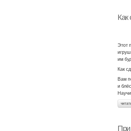
Как
Этот 
игруш
им бу
Как с
Вам п
и блёс
Научи
читат
При