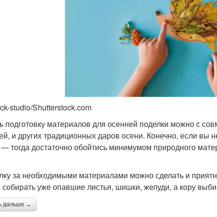
ck-studio/Shutterstock.com
ь подготовку материалов для осенней поделки можно с сов
ей, и других традиционных даров осени. Конечно, если вы н
 — тогда достаточно обойтись минимумом природного матер
лку за необходимыми материалами можно сделать и приятной
 собирать уже опавшие листья, шишки, желуди, а кору выбир
ь дальше →