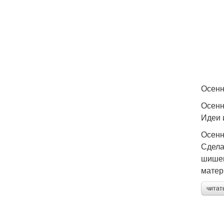
Осенн
Осенн
Идеи и
Осенн
Сдела
шишек
матер
читат