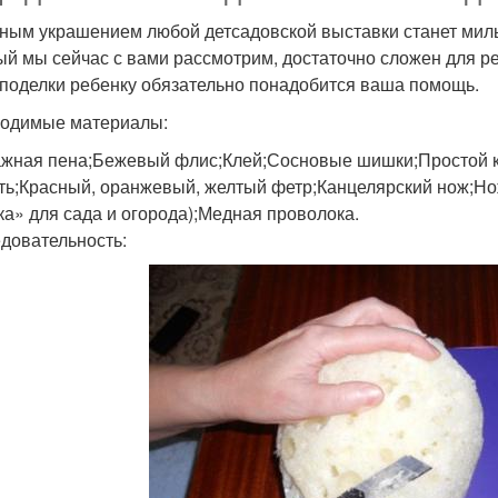
ным украшением любой детсадовской выставки станет милы
ый мы сейчас с вами рассмотрим, достаточно сложен для р
 поделки ребенку обязательно понадобится ваша помощь.
одимые материалы:
жная пена;Бежевый флис;Клей;Сосновые шишки;Простой к
ть;Красный, оранжевый, желтый фетр;Канцелярский нож;Но
ка» для сада и огорода);Медная проволока.
довательность: