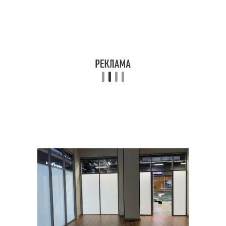
Мобильная
Перегородки для офиса
перегородка
Перегородки из
Перегородки в
гипсокартона
небольших офисах
Перегородка в
Перегородка в офисе
соответствии
Перегородки без
Перегородки для
повреждения
создания
Раздвижные