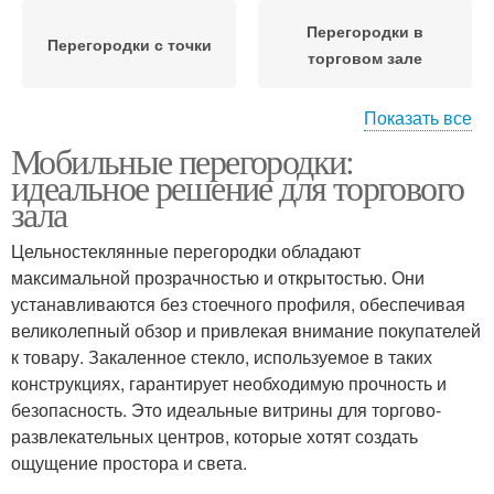
Перегородки в
Перегородки с точки
торговом зале
Показать все
Мобильные перегородки:
Перегородки по
Перегородки в цвет
идеальное решение для торгового
сравнению
зала
Цельностеклянные перегородки обладают
Магазинные
максимальной прозрачностью и открытостью. Они
Торговые перегородки
перегородки
устанавливаются без стоечного профиля, обеспечивая
великолепный обзор и привлекая внимание покупателей
к товару. Закаленное стекло, используемое в таких
конструкциях, гарантирует необходимую прочность и
Перегородки для
Перегородки для
безопасность. Это идеальные витрины для торгово-
торговых залов
зонирования
развлекательных центров, которые хотят создать
ощущение простора и света.