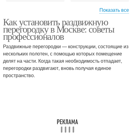
Показать все
Как установить раздвижную
Перегородки в
Перегородки в офисе
перегородку в Москве: советы
квартирах-студиях
профессионалов
Раздвижные перегородки — конструкции, состоящие из
Вентиляции для
Перегородки в
нескольких полотен, с помощью которых помещение
офисных перегородок
квартире
делят на части. Когда такая необходимость отпадает,
перегородки раздвигают, вновь получая единое
пространство.