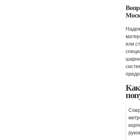
Вопр
Моск
Надеж
матер
или с
специ
шарни
систе
предо
Как
поп
Совр
метр
корп
руко