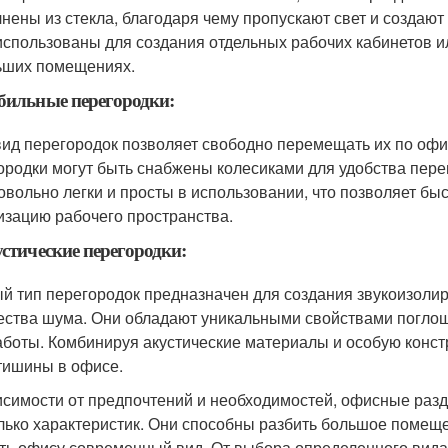
нены из стекла, благодаря чему пропускают свет и создают
использованы для создания отдельных рабочих кабинетов и
ьших помещениях.
бильные перегородки:
вид перегородок позволяет свободно перемещать их по офи
ородки могут быть снабжены колесиками для удобства пер
овольно легки и просты в использовании, что позволяет быс
изацию рабочего пространства.
устические перегородки:
й тип перегородок предназначен для создания звукоизол
ества шума. Они обладают уникальными свойствами поглощ
аботы. Комбинируя акустические материалы и особую конст
тишины в офисе.
исимости от предпочтений и необходимостей, офисные разд
лько характеристик. Они способны разбить большое помеще
ть офису современный вид. От выбора определенного вида 