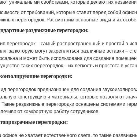
ают уникальными свойствами, которые делают их незамен
исимости от требований, которые ставит перед собой офисн
ижных перегородок. Рассмотрим основные виды и их особе
андартные раздвижные перегородки:
тип перегородок – самый распространенный и простой в ис
ля, за которую могут закрепляться различные вставки – сте
рсальна и может быть использована для создания помещен
ущество таких перегородок – их легкость и простота в устан
укоизолирующие перегородки:
вид перегородок предназначен для создания звукоизолиров
альную конструкцию и материалы, которые позволяют знач
. Такие раздвижные перегородки оснащены системами герме
спечивают комфортную работу сотрудников.
етопрозрачные перегородки:
в офисе не хватает естественного света, то такие раздви