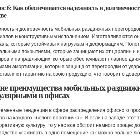
ос 6: Как обеспечивается надежность и долговечно
ве
ность и долговечность мобильных раздвижных перегородок
иалов и конструктивным исполнением. Изготавливаются он
таль, которые устойчивы к нагрузкам и деформациям. Поло
альными покрытиями, которые защищают их от царапин и из
ров и направляющих, которые обеспечивают плавное дви
мами амортизации, которые защищают перегородки от ударо
ставляют гарантию на свою продукцию, что говорит о довери
ие преимущества мобильных раздвижн
улярными в офисах
еменные тенденции в сфере распределения офисного про
ов на каждого «белого воротничка». И если на западе этот
оративную культуру, то у нас все обстоит намного проще: 
водство усаживать в одно помещение как можно больше лю