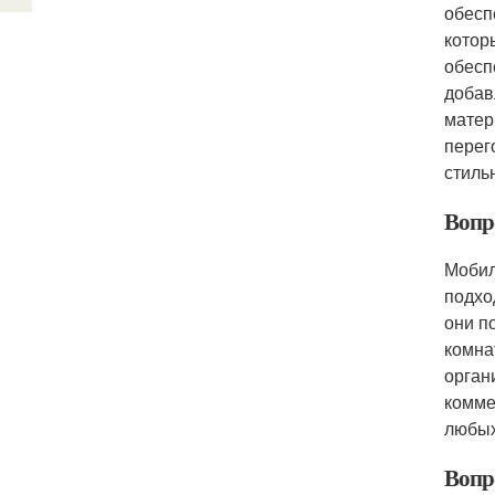
обесп
котор
обесп
добав
матер
перег
стиль
Вопр
Мобил
подхо
они п
комна
орган
комме
любых
Вопр