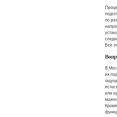
Проце
подго
по ра
напра
устан
соеди
Всё э
Вопр
В Мос
их по
ощуще
естес
или х
можно
Кроме
функц