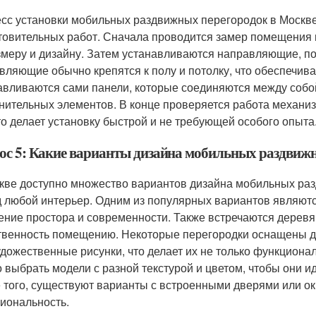
сс установки мобильных раздвижных перегородок в Москве 
товительных работ. Сначала проводится замер помещения и
змеру и дизайну. Затем устанавливаются направляющие, по
вляющие обычно крепятся к полу и потолку, что обеспечива
авливаются сами панели, которые соединяются между собо
нительных элементов. В конце проверяется работа механиз
то делает установку быстрой и не требующей особого опыта
ос 5: Какие варианты дизайна мобильных раздвижн
кве доступно множество вариантов дизайна мобильных раз
д любой интерьер. Одним из популярных вариантов являютс
ние простора и современности. Также встречаются деревя
твенность помещению. Некоторые перегородки оснащены де
удожественные рисунки, что делает их не только функцион
 выбрать модели с разной текстурой и цветом, чтобы они и
 того, существуют варианты с встроенными дверями или ок
иональность.