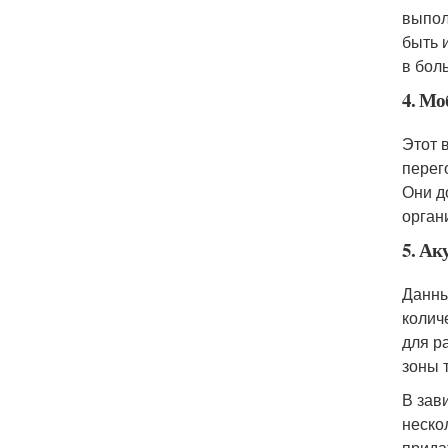
выпол
быть 
в бол
4. Мо
Этот 
перег
Они д
орган
5. Ак
Данны
колич
для р
зоны 
В зав
неско
прида