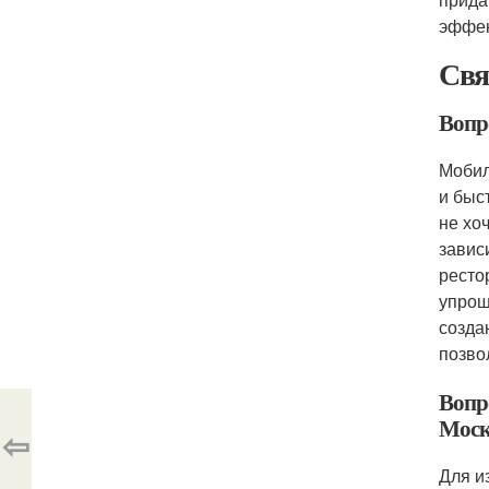
эффек
Свя
Вопр
Мобил
и быс
не хо
завис
ресто
упрощ
созда
позво
Вопр
Моск
⇦
Для и