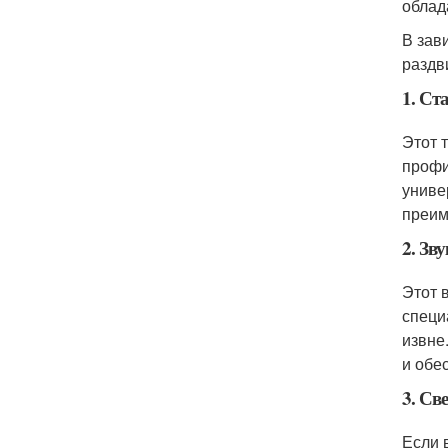
облад
В зав
раздв
1. Ст
Этот 
профи
униве
преим
2. Зв
Этот 
специ
извне
и обе
3. Св
Если 