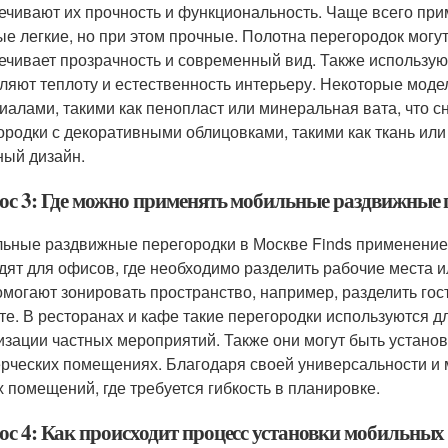
ечивают их прочность и функциональность. Чаще всего п
ые легкие, но при этом прочные. Полотна перегородок могу
ечивает прозрачность и современный вид. Также использу
ляют теплоту и естественность интерьеру. Некоторые мо
иалами, такими как пенопласт или минеральная вата, что с
ородки с декоративными облицовками, такими как ткань или
ный дизайн.
ос 3: Где можно применять мобильные раздвижные 
ьные раздвижные перегородки в Москве Finds применение
дят для офисов, где необходимо разделить рабочие места и
омогают зонировать пространство, например, разделить гос
те. В ресторанах и кафе такие перегородки используются д
изации частных мероприятий. Также они могут быть установ
рческих помещениях. Благодаря своей универсальности и м
 помещений, где требуется гибкость в планировке.
ос 4: Как происходит процесс установки мобильных