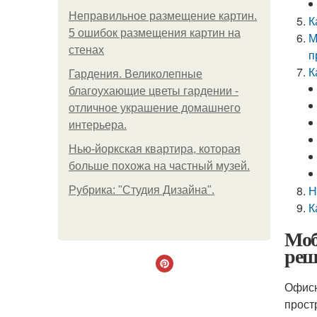
Неправильное размещение картин.
К
5 ошибок размещения картин на
М
стенах
п
К
Гардения. Великолепные
благоухающие цветы гардении -
отличное украшение домашнего
интерьера.
Нью-йоркская квартира, которая
больше похожа на частный музей.
Н
Рубрика: "Студия Дизайна".
К
Моб
реш
Офисн
прост