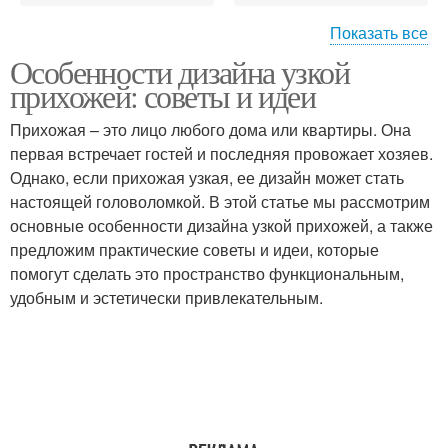
Показать все
Особенности дизайна узкой
Прихожая с помощью
Светы в прихожей
прихожей: советы и идеи
Прихожая – это лицо любого дома или квартиры. Она
первая встречает гостей и последняя провожает хозяев.
Выключатели в
Однако, если прихожая узкая, ее дизайн может стать
Освещения в прихожей
прихожей
настоящей головоломкой. В этой статье мы рассмотрим
основные особенности дизайна узкой прихожей, а также
предложим практические советы и идеи, которые
помогут сделать это пространство функциональным,
Узкая мебель
Прихожие в коридор
удобным и эстетически привлекательным.
Прихожие в маленький
Компактные прихожие
коридор