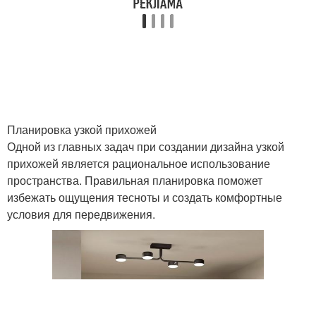
Мебель для прихожей
Узкий коридор
Вместительная
Прихожая для
прихожая
маленького коридора
Планировка узкой прихожей
Одной из главных задач при создании дизайна узкой
прихожей является рациональное использование
пространства. Правильная планировка поможет
избежать ощущения тесноты и создать комфортные
условия для передвижения.