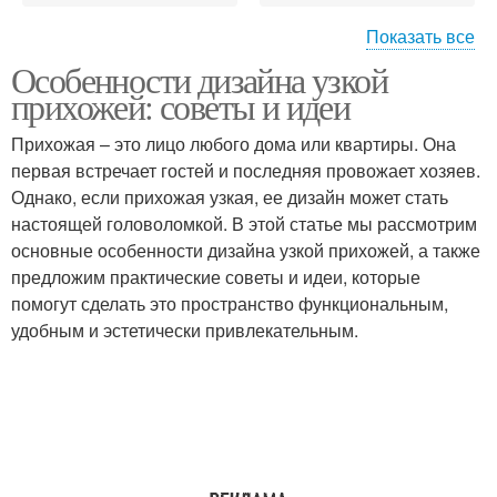
Показать все
Особенности дизайна узкой
Гамма для узкой
Прихожая с помощью
прихожей: советы и идеи
прихожей
Прихожая – это лицо любого дома или квартиры. Она
первая встречает гостей и последняя провожает хозяев.
Выключатели в
Однако, если прихожая узкая, ее дизайн может стать
Светы в прихожей
прихожей
настоящей головоломкой. В этой статье мы рассмотрим
основные особенности дизайна узкой прихожей, а также
предложим практические советы и идеи, которые
помогут сделать это пространство функциональным,
Освещения в прихожей
Узкая мебель
удобным и эстетически привлекательным.