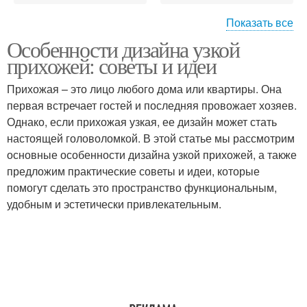
Показать все
Особенности дизайна узкой
Гамма для узкой
Прихожая с помощью
прихожей: советы и идеи
прихожей
Прихожая – это лицо любого дома или квартиры. Она
первая встречает гостей и последняя провожает хозяев.
Выключатели в
Однако, если прихожая узкая, ее дизайн может стать
Освещения в прихожей
прихожей
настоящей головоломкой. В этой статье мы рассмотрим
основные особенности дизайна узкой прихожей, а также
предложим практические советы и идеи, которые
помогут сделать это пространство функциональным,
Одежды в узкой
Прихожая в хрущевке
удобным и эстетически привлекательным.
прихожей
Покрытие для узкой
Стен в узкой прихожей
прихожей