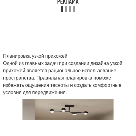
Освещение для узкой
Картины в прихожую
прихожей
Картины в узкой
Прихожая за счёт
прихожей
Планировка узкой прихожей
Одной из главных задач при создании дизайна узкой
прихожей является рациональное использование
пространства. Правильная планировка поможет
избежать ощущения тесноты и создать комфортные
условия для передвижения.