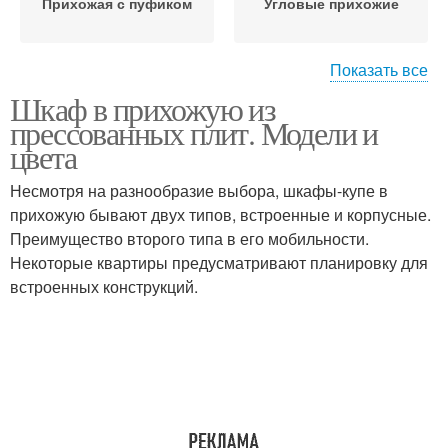
Прихожая с пуфиком
Угловые прихожие
Показать все
Шкаф в прихожую из
Прихожая для узкого
Узкий коридор
прессованных плит. Модели и
коридора
цвета
Несмотря на разнообразие выбора, шкафы-купе в
Вместительная
прихожую бывают двух типов, встроенные и корпусные.
Мебель для прихожей
прихожая
Преимущество второго типа в его мобильности.
Некоторые квартиры предусматривают планировку для
встроенных конструкций.
Мебель для
Прихожая в коридор
малогабаритных
прихожих
Коридор в хрущевке
Прихожая в хрущевке