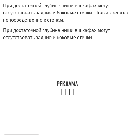
При достаточной глубине ниши в шкафах могут
отсутствовать задние и боковые стенки. Полки крепятся
непосредственно к стенам.
Купе для узкой
Модульные прихожие
прихожей
При достаточной глубине ниши в шкафах могут
отсутствовать задние и боковые стенки.
Освещение в узкой
Прихожие в коридор
прихожей