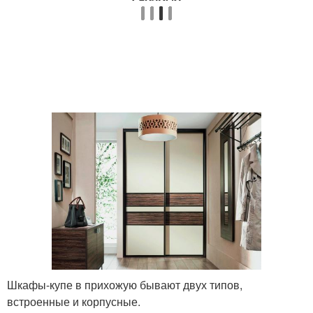
Меблировки для
Мебель в коридор
прихожих
Мебель для маленького
Мебель для коридора
коридора
Мебели в узкую
Узкая прихожая
прихожую
Шкафы-купе в прихожую бывают двух типов,
Прихожие в маленький
Компактные прихожие
встроенные и корпусные.
коридор