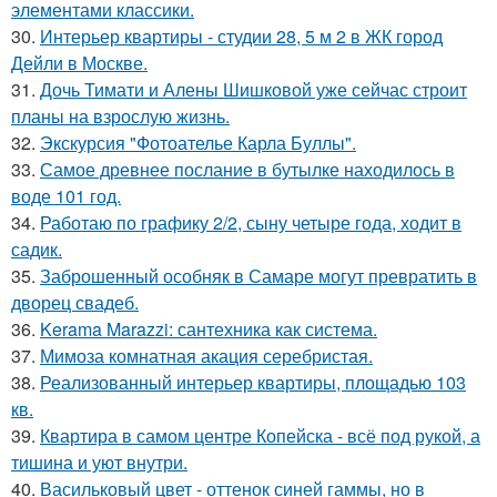
элементами классики.
30.
Интерьер квартиры - студии 28, 5 м 2 в ЖК город
Дейли в Москве.
31.
Дочь Тимати и Алены Шишковой уже сейчас строит
планы на взрослую жизнь.
32.
Экскурсия "Фотоателье Карла Буллы".
33.
Самое древнее послание в бутылке находилось в
воде 101 год.
34.
Работаю по графику 2/2, сыну четыре года, ходит в
садик.
35.
Заброшенный особняк в Самаре могут превратить в
дворец свадеб.
36.
Kerama Marazzi: сантехника как система.
37.
Мимоза комнатная акация серебристая.
38.
Реализованный интерьер квартиры, площадью 103
кв.
39.
Квартира в самом центре Копейска - всё под рукой, а
тишина и уют внутри.
40.
Васильковый цвет - оттенок синей гаммы, но в