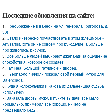
Последние обновления на сайте:
1.
Преображение в ванной на ул. генерала Григорова, д.
36!
2.
Стало интересно поучаствовать в этом флешмобе -
Artvsartist, хоть он не совсем про рукоделие, а больше
про живопись, рисунок.
3.
Всё больше людей выбирают джапанди за ощущение
спокойствия, которое он создаёт.
4.
Гатчина. Большой гатчинский дворец.
5.
Пьерпаоло пиччоли показал свой первый кутюр для
Balenciaga.
6.
Куда я колокольчики и какова их дальнейшая судьба
использую?
7.
Заказала шорты мужу, в пункте выдачи всё было
нормально, примерил все хорошо, ничего не
предвещало беды.