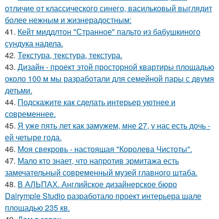
отличие от классического синего, васильковый выглядит
более нежным и жизнерадостным:
41.
Кейт миддлтон "Странное" пальто из бабушкиного
сундука надела.
42.
Текстура, текстура, текстура.
43.
Дизайн - проект этой просторной квартиры площадью
около 100 м мы разработали для семейной пары с двумя
детьми.
44.
Подскажите как сделать интерьер уютнее и
современнее.
45.
Я уже пять лет как замужем, мне 27, у нас есть дочь -
ей четыре года.
46.
Моя свекровь - настоящая "Королева Чистоты".
47.
Мало кто знает, что напротив эрмитажа есть
замечательный современный музей главного штаба.
48.
В АЛЬПАХ. Английское дизайнерское бюро
Dalrymple Studio разработало проект интерьера шале
площадью 235 кв.