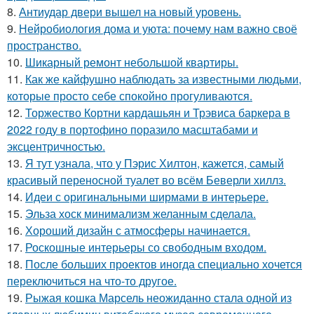
8.
Антиудар двери вышел на новый уровень.
9.
Нейробиология дома и уюта: почему нам важно своё
пространство.
10.
Шикарный ремонт небольшой квартиры.
11.
Как же кайфушно наблюдать за известными людьми,
которые просто себе спокойно прогуливаются.
12.
Торжество Кортни кардашьян и Трэвиса баркера в
2022 году в портофино поразило масштабами и
эксцентричностью.
13.
Я тут узнала, что у Пэрис Хилтон, кажется, самый
красивый переносной туалет во всём Беверли хиллз.
14.
Идеи с оригинальными ширмами в интерьере.
15.
Эльза хоск минимализм желанным сделала.
16.
Хороший дизайн с атмосферы начинается.
17.
Роскошные интерьеры со свободным входом.
18.
После больших проектов иногда специально хочется
переключиться на что-то другое.
19.
Рыжая кошка Марсель неожиданно стала одной из