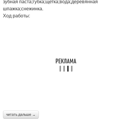
зубная паста;губка;щетка;вода;деревянная
шпажка;снежинка.
Ход работы:
читать дальше →