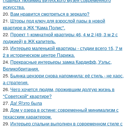
главных любимиц витебского музея современного
искусства.
20.
Вам нравится смотреться в зеркало?
21.
Шторы под ключ для взрослой пары в новой
квартире в ЖК "Кама Полис".
22.
Проект 1-комнатной квартиры 46, 4 м 2 (49, 3 м 2 с
лоджией) в ЖК капитель.
23.
Интерьер маленькой квартиры - студии всего 15, 7 м
2 в историческом центре Парижа.
24.
Прекрасные интерьеры замка Кардифф, Уэльс,
Великобритания.
25.
Бьянка цензори снова напомнила: её стиль - не хаос,
а стратегия.
26.
Чего хочется людям, прожившим долгую жизнь в
"Советской" квартире?
27.
Да! Я!это была
28.
Дом у озера в остине: современный минимализм с
техасским характером.
29.
Интерьер спальни выполнен в современном стиле с