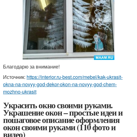
Благодарю за внимание!
Источник:
https://interior.ru-best.com/mebel/kak-ukrasit-
okna-na-novyy-god-dekor-okon-na-novyy-god-chem-
mozhno-ukrasit
Украсить окно своими руками.
Украшение окон – простые идеи и
пошаговое описание оформления
окон своими руками (110 фото и
видео)