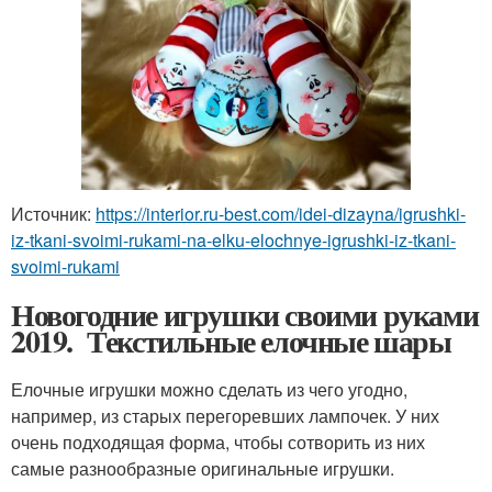
Источник:
https://interior.ru-best.com/idei-dizayna/igrushki-
iz-tkani-svoimi-rukami-na-elku-elochnye-igrushki-iz-tkani-
svoimi-rukami
Новогодние игрушки своими руками
2019. Текстильные елочные шары
Елочные игрушки можно сделать из чего угодно,
например, из старых перегоревших лампочек. У них
очень подходящая форма, чтобы сотворить из них
самые разнообразные оригинальные игрушки.