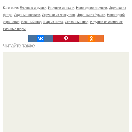
Категории:
Ёлочные игрушки
,
Игрушки из ткани
,
Новогодние игрушки
,
Игрушки из
фетра
,
Ледяные осколки
,
Игрушки из лоскутков
,
Игрушки из бумаги
,
Новогодний
украшение
,
Ёлочный шар
,
Шар из ниток
,
Сказочный шар
,
Игрушки из лампочек
,
Елочные шары
Читайте также
Как правильно обрезать герань, чтобы она пышно цвела.