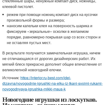
стеклянные шары, ненужный компакт-диск, ножницы,
клеевой пистолет.
режем при помощи ножниц компакт-диск на кусочки
произвольной формы и размера;
наносим капельки клея на поверхность шарика и
фиксируем «зеркальные» осколки в желаемом
порядке, равномерно покрывая шар со всех сторон и
не оставляя пустых мест.
В результате получается замечательная игрушка, ничем
не отличающаяся от дорогих дизайнерских работ. Их
мягкий блеск прекрасно дополнит общее впечатление от
великолепной новогодней елочки.
Источник:
https://interior.ru-best.com/idei-
dizayna/novogodnie-igrushki-na-elku-iz-tkani-svoimi-rukami-
novogodnyaya-igrushka-mikki-maus-k
Новогодние игрушки из лоскутков.
Из картона - за пару минут