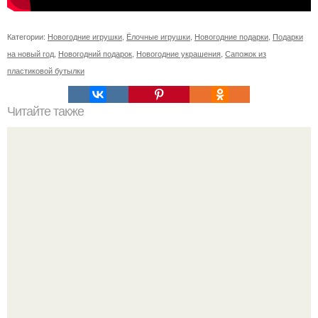
Категории:
Новогодние игрушки
,
Ёлочные игрушки
,
Новогодние подарки
,
Подарки
на новый год
,
Новогодний подарок
,
Новогодние украшения
,
Сапожок из
пластиковой бутылки
Читайте также
11 рецептов сахарной глазури, чтобы подойти творчески
к украшению печенюшек.