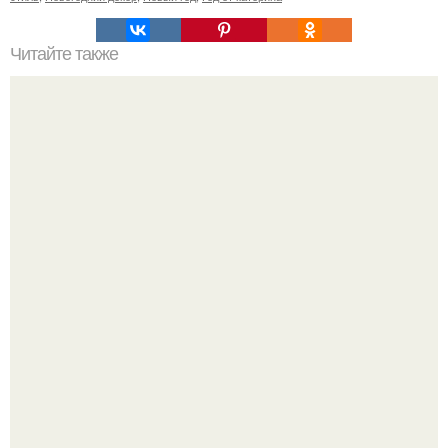
Читайте также
Гардеробная из гипсокартона.
Разноцветная керамическая плитка как украшение