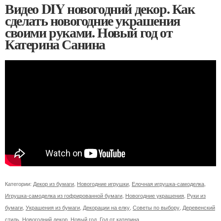
Видео DIY новогодний декор. Как
сделать новогодние украшения
своими руками. Новый год от
Катерина Санина
Категории:
Декор из бумаги
,
Новогодние игрушки
,
Елочная игрушка-самоделка
,
Игрушка-самоделка из гофрированной бумаги
,
Новогодние украшения
,
Руки из
бумаги
,
Украшения из бумаги
,
Декорации на елку
,
Советы по выбору
,
Деревенский
стиль
,
Новогодний декор
,
Новый год
,
Год от катерина