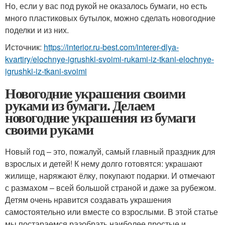
Но, если у вас под рукой не оказалось бумаги, но есть
много пластиковых бутылок, можно сделать новогодние
поделки и из них.
Источник:
https://interior.ru-best.com/interer-dlya-
kvartiry/elochnye-igrushki-svoimi-rukami-iz-tkani-elochnye-
igrushki-iz-tkani-svoimi
Новогодние украшения своими
руками из бумаги. Делаем
новогодние украшения из бумаги
своими руками
Новый год – это, пожалуй, самый главный праздник для
взрослых и детей! К нему долго готовятся: украшают
жилище, наряжают ёлку, покупают подарки. И отмечают
с размахом – всей большой страной и даже за рубежом.
Детям очень нравится создавать украшения
самостоятельно или вместе со взрослыми. В этой статье
мы постараемся разобрать наиболее простые и