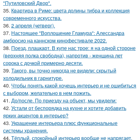
"Путиловский Двор".
35.
Квартира в Риме: цвета долины тибра и коллекция
современного искусства.
36.
2 апреля (четверг).
37.
Настоящее "Воплощение Гламура": Алессандра
амбросио на каннском кинофестивале 2022.
38.
Поезд, плацкарт. В купе нас трое: я на одной стороне
(верхняя полка свободна), напротив - женщина лет
сорока с дочкой примерно десяти.
39.
Такого, вы точно никогда не видели: скрытый
холодильник в гарнитуре.
40.
Чтобы понять какой хочешь интерьер и не ошибиться
с выбором, желательно в нем пожить.
41.
До/после. По приезду на объект, мы увидели:
42.
Устали от беспорядка на кухне и хотите добавить
ярких акцентов в интерьер?
43.
Украшение интерьера плюс функциональные
системы хранения.
44.
Тёплый, спокойный интерьер вообще не напрягает,