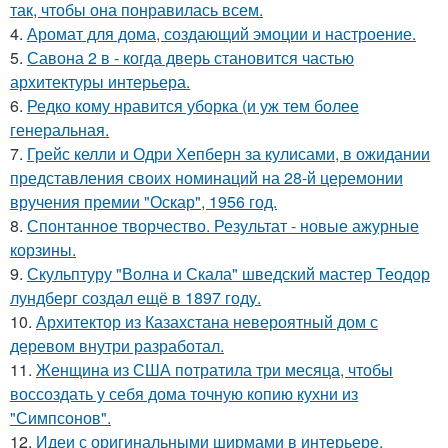
так, чтобы она понравилась всем.
4.
Аромат для дома, создающий эмоции и настроение.
5.
Савона 2 в - когда дверь становится частью
архитектуры интерьера.
6.
Редко кому нравится уборка (и уж тем более
генеральная.
7.
Грейс келли и Одри Хепберн за кулисами, в ожидании
представления своих номинаций на 28-й церемонии
вручения премии "Оскар", 1956 год.
8.
Спонтанное творчество. Результат - новые ажурные
корзины.
9.
Скульптуру "Волна и Скала" шведский мастер Теодор
лундберг создал ещё в 1897 году.
10.
Архитектор из Казахстана невероятный дом с
деревом внутри разработал.
11.
Женщина из США потратила три месяца, чтобы
воссоздать у себя дома точную копию кухни из
"Симпсонов".
12.
Идеи с оригинальными ширмами в интерьере.