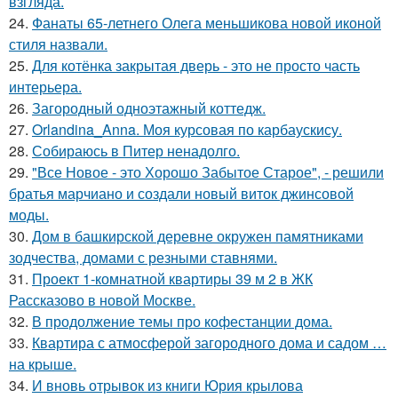
взгляда.
24.
Фанаты 65-летнего Олега меньшикова новой иконой
стиля назвали.
25.
Для котёнка закрытая дверь - это не просто часть
интерьера.
26.
Загородный одноэтажный коттедж.
27.
Orlandina_Anna. Моя курсовая по карбаускису.
28.
Собираюсь в Питер ненадолго.
29.
"Все Новое - это Хорошо Забытое Старое", - решили
братья марчиано и создали новый виток джинсовой
моды.
30.
Дом в башкирской деревне окружен памятниками
зодчества, домами с резными ставнями.
31.
Проект 1-комнатной квартиры 39 м 2 в ЖК
Рассказово в новой Москве.
32.
В продолжение темы про кофестанции дома.
33.
Квартира с атмосферой загородного дома и садом …
на крыше.
34.
И вновь отрывок из книги Юрия крылова