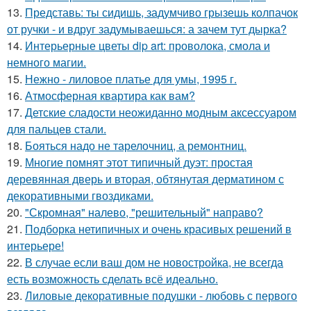
13.
Представь: ты сидишь, задумчиво грызешь колпачок
от ручки - и вдруг задумываешься: а зачем тут дырка?
14.
Интерьерные цветы dip art: проволока, смола и
немного магии.
15.
Нежно - лиловое платье для умы, 1995 г.
16.
Атмосферная квартира как вам?
17.
Детские сладости неожиданно модным аксессуаром
для пальцев стали.
18.
Бояться надо не тарелочниц, а ремонтниц.
19.
Многие помнят этот типичный дуэт: простая
деревянная дверь и вторая, обтянутая дерматином с
декоративными гвоздиками.
20.
"Скромная" налево, "решительный" направо?
21.
Подборка нетипичных и очень красивых решений в
интерьере!
22.
В случае если ваш дом не новостройка, не всегда
есть возможность сделать всё идеально.
23.
Лиловые декоративные подушки - любовь с первого