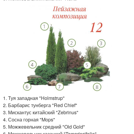
1. Туя западная "Holmstrup"
2. Барбарис тунберга "Red Chief"
3. Мискантус китайский "Zebrinus"
4. Сосна горная "Mops"
5. Можжевельник средний "Old Gold"
6. Можжевельник казацкий "Tamariscifolia"