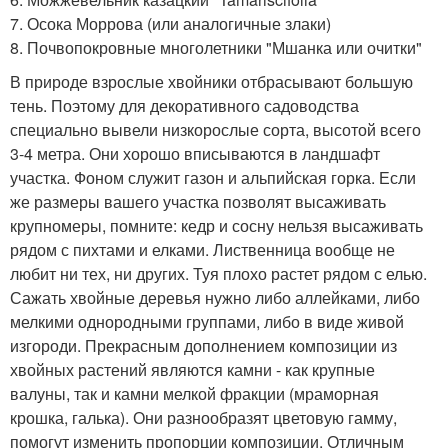
7. Осока Моррова (или аналогичные злаки)
8. Почвопокровные многолетники "Мшанка или очитки"
В природе взрослые хвойники отбрасывают большую
тень. Поэтому для декоративного садоводства
специально вывели низкорослые сорта, высотой всего
3-4 метра. Они хорошо вписываются в ландшафт
участка. Фоном служит газон и альпийская горка. Если
же размеры вашего участка позволят высаживать
крупномеры, помните: кедр и сосну нельзя высаживать
рядом с пихтами и елками. Лиственница вообще не
любит ни тех, ни других. Туя плохо растет рядом с елью.
Сажать хвойные деревья нужно либо аллейками, либо
мелкими однородными группами, либо в виде живой
изгороди. Прекрасным дополнением композиции из
хвойных растений являются камни - как крупные
валуны, так и камни мелкой фракции (мраморная
крошка, галька). Они разнообразят цветовую гамму,
помогут изменить пропорции композиции. Отличным