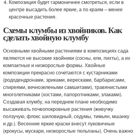
Композиция будет гармоничнее смотреться, если в
центре высадить более яркие, а по краям – менее
красочные растения.
Схемы клумбы из хвойников. Как
сделать хвойную клумбу
Основными хвойными растениями в композициях сада
являются не высокие хвойники (сосны, ели, пихты), а их
компактные и низкорослые формы. Хвойные
композиции прекрасно сочетаются с кустарниками
(рододендронами, эриками, вересками, барбарисами,
спиреями, вечнозелеными самшитами), травянистыми
многолетниками (хостами, папоротниками, злаками).
Создавая клумбу, на переднем плане необходимо
высаживать почвопокровные растения (живучку
ползучую, флокс шиловидный, седумы, тимьян, мшанку
и др.). Весенние яркие краски внесут луковичные
(крокусы, мускари, низкорослые тюльпаны). Очень важно