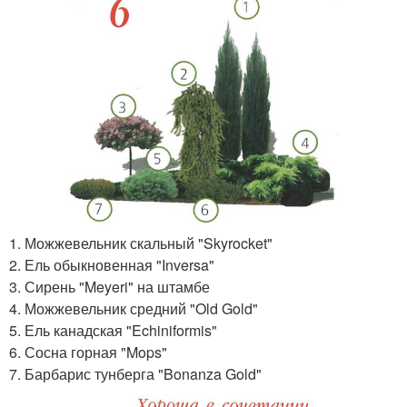
1. Можжевельник скальный "Skyrocket"
2. Ель обыкновенная "Inversa"
3. Сирень "Meyeri" на штамбе
4. Можжевельник средний "Old Gold"
5. Ель канадская "Echiniformis"
6. Сосна горная "Mops"
7. Барбарис тунберга "Bonanza Gold"