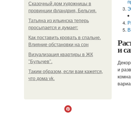
п
Сказочный дом художницы в
Э
провинции фландрия, Бельгия.
Татьяна из ильинска теперь
Р
просыпается и думает:
В
Как поставить кровать в спальне.
Рас
Влияние обстановки на сон
и с
Визуализация квартиры в ЖК
"Булычев".
Декор
и раз
Таким образом, если вам кажется,
комна
что дома vk.
вариа