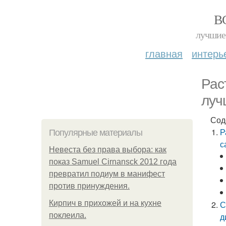
В
лучшие 
главная
интерь
Рас
луч
Сод
Р
Популярные материалы
с
Невеста без права выбора: как
показ Samuel Cirnansck 2012 года
превратил подиум в манифест
против принуждения.
Кирпич в прихожей и на кухне
С
поклеила.
д