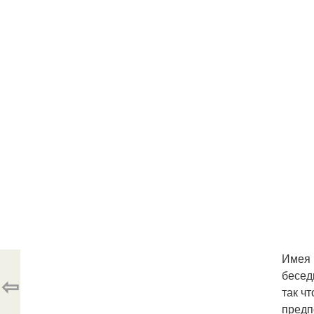
Имея 
бесед
⇦
так ч
предп