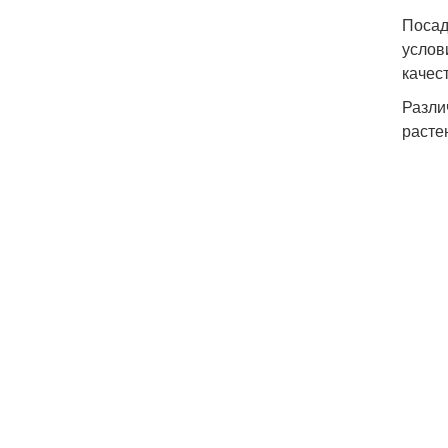
Посад
услов
качес
Разли
расте