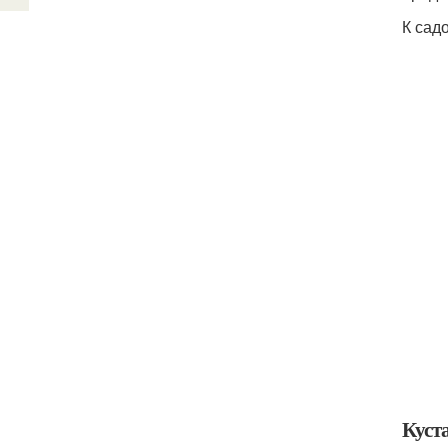
К сад
Куст