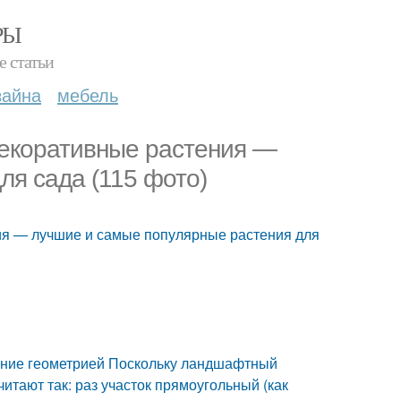
РЫ
е статьи
зайна
мебель
Декоративные растения —
ля сада (115 фото)
ия — лучшие и самые популярные растения для
ение геометрией Поскольку ландшафтный
итают так: раз участок прямоугольный (как