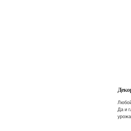
Деко
Любой
Да и 
урожа