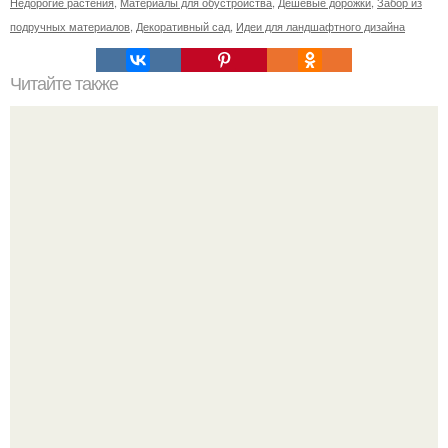
Недорогие растения
,
Материалы для обустройства
,
Дешевые дорожки
,
Забор из
подручных материалов
,
Декоративный сад
,
Идеи для ландшафтного дизайна
Читайте также
11 рецептов сахарной глазури, чтобы подойти творчески
к украшению печенюшек.