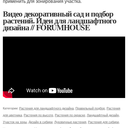
применить для зонирования участка.
Видео декоративный сад и подбор
растений. Идеи для ландшафтного
дизайна // FORUMHOUSE
Категории:
Растения для ландшафтного дизайна
,
Правильный подбор
,
Растения
для цветника
,
Растения по высоте
,
Растения по окраске
,
Ландшафтный дизайн
,
Участок на зоны
,
Дизайн в сибири
,
Луковичные растения
,
Растения для сибири
,