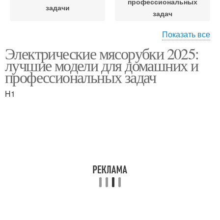
профессиональных
задачи
задач
Показать все
Электрические мясорубки 2025:
Электрическая
Мясорубка без
лучшие модели для домашних и
мясорубка
перерыва
профессиональных задач
H1
Мясорубка для
Мясорубка для
профессиональных
домашних задач
задач