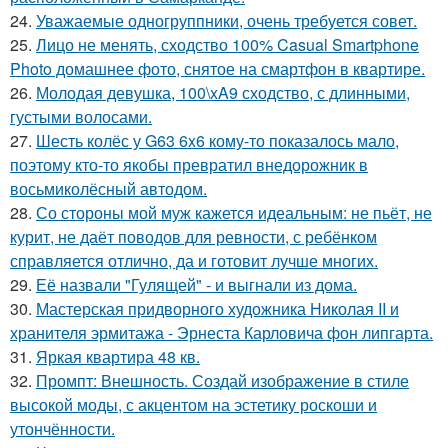
24.
Уважаемые одногруппники, очень требуется совет.
25.
Лицо не менять, сходство 100% Casual Smartphone
Photo домашнее фото, снятое на смартфон в квартире.
26.
Молодая девушка, 100\xA9 сходство, с длинными,
густыми волосами.
27.
Шесть колёс у G63 6x6 кому-то показалось мало,
поэтому кто-то якобы превратил внедорожник в
восьмиколёсный автодом.
28.
Со стороны мой муж кажется идеальным: не пьёт, не
курит, не даёт поводов для ревности, с ребёнком
справляется отлично, да и готовит лучше многих.
29.
Её назвали "Гулящей" - и выгнали из дома.
30.
Мастерская придворного художника Николая II и
хранителя эрмитажа - Эрнеста Карловича фон липгарта.
31.
Яркая квартира 48 кв.
32.
Промпт: Внешность. Создай изображение в стиле
высокой моды, с акцентом на эстетику роскоши и
утончённости.