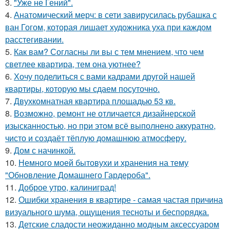
3.
"Уже не Гений".
4.
Анатомический мерч: в сети завирусилась рубашка с
ван Гогом, которая лишает художника уха при каждом
расстегивании.
5.
Как вам? Согласны ли вы с тем мнением, что чем
светлее квартира, тем она уютнее?
6.
Хочу поделиться с вами кадрами другой нашей
квартиры, которую мы сдаем посуточно.
7.
Двухкомнатная квартира площадью 53 кв.
8.
Возможно, ремонт не отличается дизайнерской
изысканностью, но при этом всё выполнено аккуратно,
чисто и создаёт тёплую домашнюю атмосферу.
9.
Дом с начинкой.
10.
Немного моей бытовухи и хранения на тему
"Обновление Домашнего Гардероба".
11.
Доброе утро, калиниград!
12.
Ошибки хранения в квартире - самая частая причина
визуального шума, ощущения тесноты и беспорядка.
13.
Детские сладости неожиданно модным аксессуаром