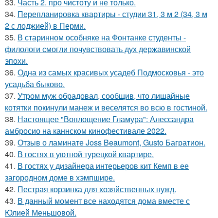
33.
Часть 2. про чистоту и не только.
34.
Перепланировка квартиры - студии 31, 3 м 2 (34, 3 м
2 с лоджией) в Перми.
35.
В старинном особняке на Фонтанке студенты -
филологи смогли почувствовать дух державинской
эпохи.
36.
Одна из самых красивых усадеб Подмосковья - это
усадьба быково.
37.
Утром муж обрадовал, сообщив, что лишайные
котятки покинули манеж и веселятся во всю в гостиной.
38.
Настоящее "Воплощение Гламура": Алессандра
амбросио на каннском кинофестивале 2022.
39.
Отзыв о ламинате Joss Beaumont, Gusto Багратион.
40.
В гостях в уютной турецкой квартире.
41.
В гостях у дизайнера интерьеров кит Кемп в ее
загородном доме в хэмпшире.
42.
Пестрая корзинка для хозяйственных нужд.
43.
В данный момент все находятся дома вместе с
Юлией Меньшовой.