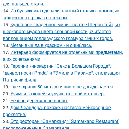
для пальцев стали.
14.
Из булыжника сделали элитный столик с помощью
эффектного трюка со стеклом.
15.
Культовое свадебное мини - платье Шерон тейт, из
шелкового муара цвета слоновой кости, считается
воплощением голливудского гламура 1960-х годов.
16.
Меган вышла в красном - и ошиблась.
17.
Интерьер формируется не отдельными предметами,
а их сочетаниями.
18.
Героини кинокартин "Секс в Большом Городе",
"дьявол носит Prada" и "Эмили в Париже", стилизация
Патрисии филд.
19.
Где я храню 50 мотков и никто не догадывается.
20.
Учимся за копейки улучшать свой интерьер.
21.
Резное деревянное панно.
22.
Дом Леандера, похоже, настигло мейковерное
проклятие.
23.
Это ресторан "Самарканд" (Samarkand Restaurant),
расположенный в Самарканде.