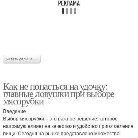
Мясорубка для
Механические
домашних нужд
мясорубки
Мясорубка для
Мясорубка по
домашнего
сравнению
использования
читать дальше →
Мясорубка для
Мясорубка с
домашних
оптимальной
Как не попасться на удочку:
потребностей
мощностью
главные ловушки при выборе
мясорубки
Введение
Выбор мясорубки – это важное решение, которое
напрямую влияет на качество и удобство приготовления
пищи. Сегодня на рынке представлено множество