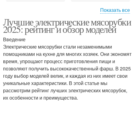
Показать все
Лучшие электрические мясорубки
Материалы в
Масла на мясорубку
2025: рейтинг и обзор моделей
мясорубке
Введение
Электрические мясорубки стали незаменимыми
Мясорубки для
помощниками на кухне для многих хозяек. Они экономят
домашнего
Мясорубка по цене
время, упрощают процесс приготовления пищи и
использования
позволяют получить высококачественный фарш. В 2025
году выбор моделей велик, и каждая из них имеет свои
уникальные характеристики. В этой статье мы
Мясорубка без
Мясорубки по цене
рассмотрим рейтинг лучших электрических мясорубок,
перерыва
их особенности и преимущества.
Мясорубки для
Мясорубка для
профессионального
домашних хозяйств
использования