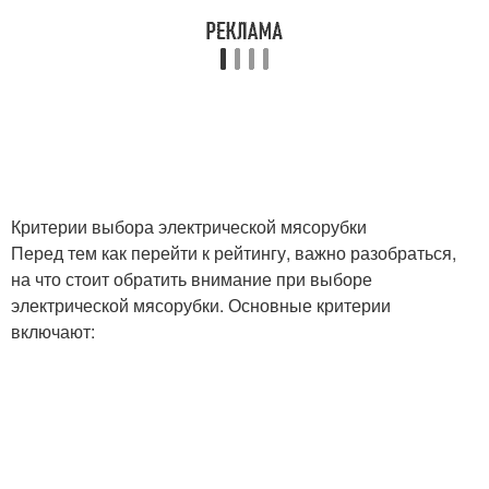
Мясорубка для
Мясорубка для
профессионального
конкретных
использования
потребностей
Стационарные
Портативные
мясорубки
мясорубки
Критерии выбора электрической мясорубки
Перед тем как перейти к рейтингу, важно разобраться,
Мясорубки для
на что стоит обратить внимание при выборе
Мясорубки для
профессиональных
электрической мясорубки. Основные критерии
домашних задач
задач
включают:
Мясорубка для
Мясорубка для
профессиональных
домашних задач
задач