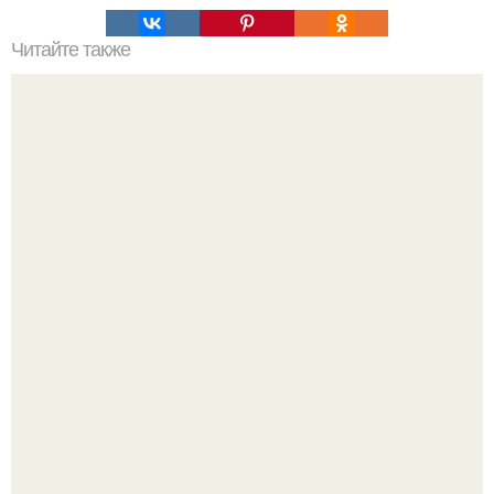
Читайте также
Ваза из бутылки. Приступаем к уроку
Ресторан "Машенька" - проект Александра Раппопорта в
"зарядье", где каждый сантиметр пространства дышит