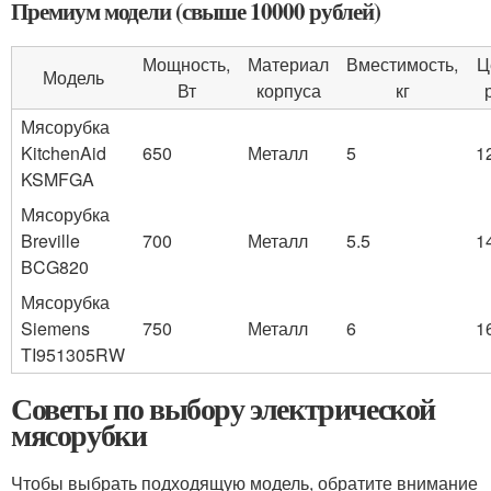
Премиум модели (свыше 10000 рублей)
Мощность,
Материал
Вместимость,
Ц
Модель
Вт
корпуса
кг
Мясорубка
KitchenAid
650
Металл
5
1
KSMFGA
Мясорубка
Breville
700
Металл
5.5
1
BCG820
Мясорубка
Siemens
750
Металл
6
1
TI951305RW
Советы по выбору электрической
мясорубки
Чтобы выбрать подходящую модель, обратите внимание