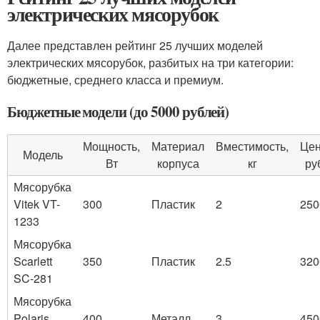
электрических мясорубок
Далее представлен рейтинг 25 лучших моделей
электрических мясорубок, разбитых на три категории:
бюджетные, среднего класса и премиум.
Бюджетные модели (до 5000 рублей)
Мощность,
Материал
Вместимость,
Цен
Модель
Вт
корпуса
кг
ру
Мясорубка
Vitek VT-
300
Пластик
2
250
1233
Мясорубка
Scarlett
350
Пластик
2.5
320
SC-281
Мясорубка
Polaris
400
Металл
3
450