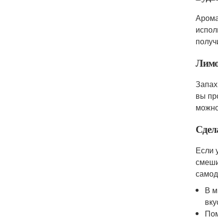
Арома
испол
получ
Лимо
Запах
вы пр
можно
Сдел
Если у
смеши
самод
В м
вку
Пом