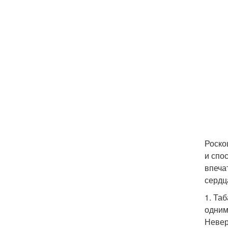
Роско
и спо
впеча
сердц
1. Та
одним
Невер