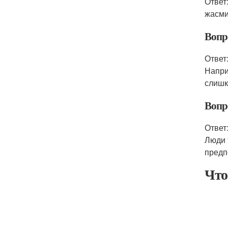
Ответ
жасми
Вопр
Ответ
Напри
слишк
Вопр
Ответ
Люди 
предп
Что