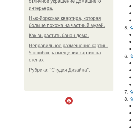
отличное украшение домашнего
интерьера.
Нью-йоркская квартира, которая
больше похожа на частный музей.
К
Как вырастить банан дома.
Неправильное размещение картин.
5 ошибок размещения картин на
К
стенах
Рубрика: "Студия Дизайна".
К
К