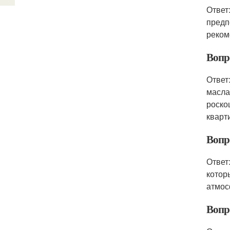
Ответ
предп
реком
Вопр
Ответ
масла
роско
кварт
Вопро
Ответ
котор
атмос
Вопр