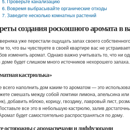
5. Проверьте канализацию
6. Вовремя выбрасывайте органические отходы
7. Заведите несколько комнатных растений
реты создания роскошного аромата в 
верняка уже перестали ощущать запах своего собственного
ли то, что вы чувствуете в своей квартире вас не устраивае
бов изменить аромат. Однако важно учитывать то, что ни оди
в доме будет слишком много источников нехорошего запаха.
матная кастрюлька»
 всего наполнить дом каким-то ароматом — это использовать
жете смешать между собой ломтики лимона, апельсина или 
ик), добавить яблоко, корицу, гвоздику, лавровый лист, р
 Поставьте все это в небольшую кастрюлю, залив достаточн
 Аромат будет самостоятельно распространяться по дому.
те осторожны с аромасвечами и диффузорами