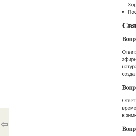
Хор
Пос
Свя
Вопр
Ответ
эфирн
натур
созда
Вопро
Ответ
време
в зим
⇦
Вопр