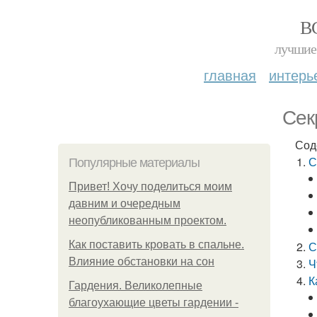
В
лучшие 
главная
интерь
Сек
Сод
С
Популярные материалы
Привет! Хочу поделиться моим
давним и очередным
неопубликованным проектом.
Как поставить кровать в спальне.
С
Влияние обстановки на сон
Ч
К
Гардения. Великолепные
благоухающие цветы гардении -