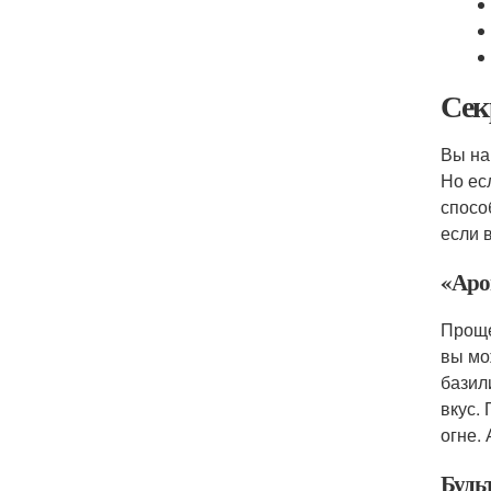
Сек
Вы на
Но ес
спосо
если 
«Аро
Проще
вы мо
базил
вкус.
огне.
Будь