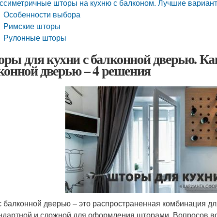
ссиметричные шторы на кухню с балконом. Лучшие вариант
Особенности выбора
Римские шторы
Рулонные шторы
ры для кухни с балконной дверью. Ка
конной дверью – 4 решения
с балконной дверью – это распространенная комбинация для 
ндартной и сложной для оформления шторами. Вопросов воз