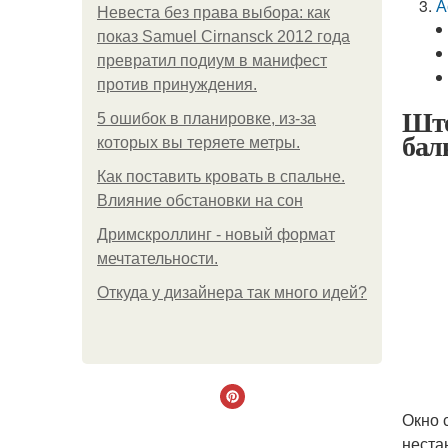
А
Невеста без права выбора: как
показ Samuel Cirnansck 2012 года
превратил подиум в манифест
против принуждения.
Што
5 ошибок в планировке, из-за
бал
которых вы теряете метры.
Как поставить кровать в спальне.
Влияние обстановки на сон
Дримскроллинг - новый формат
мечтательности.
Откуда у дизайнера так много идей?
Окно 
неста