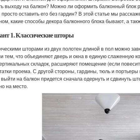
ь выходу на балкон? Можно ли оформить балконный блок 
 просто оставить его без гардин? В этой статье мы расскаж
ном, какие способы декора балконного блока бывают, а та
ант 1. Классические шторы
ическими шторами из двух полотен длиной в пол можно зав
и тем, что объединяют дверь и окна в единую слаженную к
вертикальных складок, расширяют помещение (если повесит
татки проема. С другой стороны, гардины, тюль и портьеры
 выйти на балкон придется сначала одернуть и сдвинуть што
но на место.