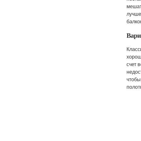
мешат
лучше
балко
Вари
Класс
хорош
счет 
недос
чтобы
полот