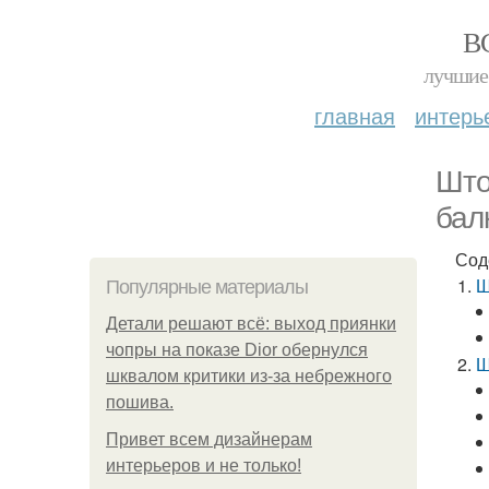
В
лучшие 
главная
интерь
Што
бал
Сод
Ш
Популярные материалы
Детали решают всё: выход приянки
чопры на показе Dior обернулся
Ш
шквалом критики из-за небрежного
пошива.
Привет всем дизайнерам
интерьеров и не только!