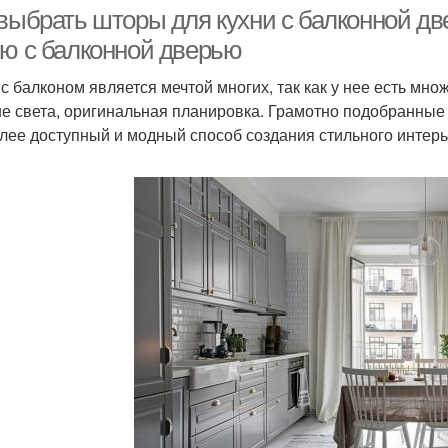
дверью
 выбрать шторы для кухни с балконной 
ню с балконной дверью
 с балконом является мечтой многих, так как у нее есть м
Ку
Балкон на кухне
Занавески на кухню
е света, оригинальная планировка. Грамотно подобранные
лее доступный и модный способ создания стильного интерь