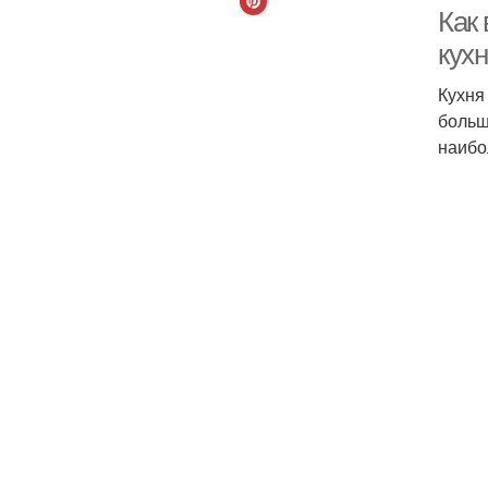
Как
кух
Кухня
больш
наибо