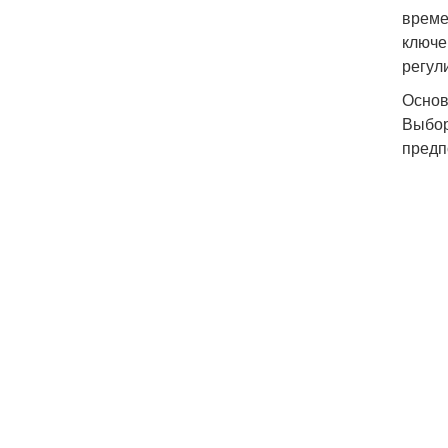
време
ключе
регул
Основ
Выбор
предп