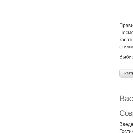
Прави
Несмо
касат
стили
Выбир
читат
Вас
Сов
Введ
Гости