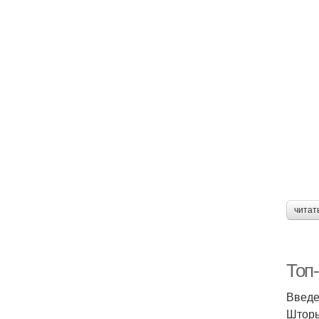
читат
Топ
Введ
Шторы