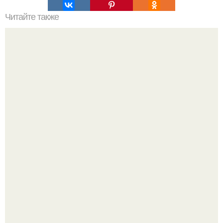
Читайте также
Резьба по дереву в стиле барокко. Резьба по дереву:
стилистические направления и характерные узоры.
В этом просторном пентхаусе с шестью спальнями