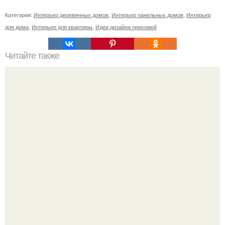
Категории:
Интерьер деревянных домов
,
Интерьер панельных домов
,
Интерьер
для дома
,
Интерьер для квартиры
,
Идеи дизайна прихожей
Читайте также
Ваш дом может буквально обнимать вас или медленно
съедать вашу энергию - и вы даже не заметите как.