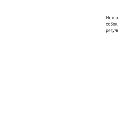
Интер
собра
резул