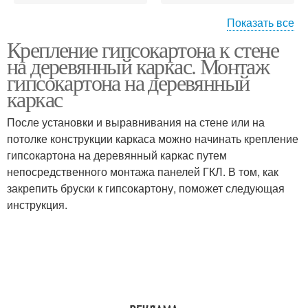
Показать все
Крепление гипсокартона к стене
Обрешетки под
Профиль для
на деревянный каркас. Монтаж
гипсокартон
гипсокартона
гипсокартона на деревянный
каркас
После установки и выравнивания на стене или на
Профиль к стене
Каркас под гипсокартон
потолке конструкции каркаса можно начинать крепление
гипсокартона на деревянный каркас путем
непосредственного монтажа панелей ГКЛ. В том, как
Гипсокартон к
закрепить бруски к гипсокартону, поможет следующая
Отверстия в
металлическому
инструкция.
гипсокартоне
каркасу
Каркас для
Гипсокартон на
гипсокартона
деревянные рейки