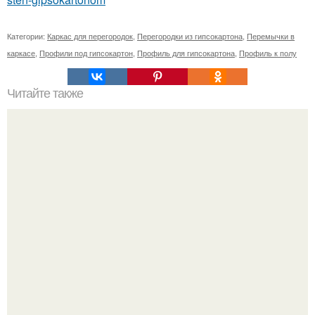
Категории:
Каркас для перегородок
,
Перегородки из гипсокартона
,
Перемычки в
каркасе
,
Профили под гипсокартон
,
Профиль для гипсокартона
,
Профиль к полу
Читайте также
Икеа для прихожей ИДЕИ. Мебель для прихожей
«ИКЕА»: ассортимент и функциональные особенности