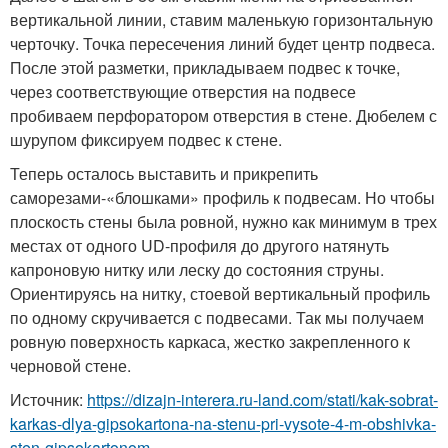
вертикальной линии, ставим маленькую горизонтальную
черточку. Точка пересечения линий будет центр подвеса.
После этой разметки, прикладываем подвес к точке,
через соответствующие отверстия на подвесе
пробиваем перфоратором отверстия в стене. Дюбелем с
шурупом фиксируем подвес к стене.
Теперь осталось выставить и прикрепить
саморезами-«блошками» профиль к подвесам. Но чтобы
плоскость стены была ровной, нужно как минимум в трех
местах от одного UD-профиля до другого натянуть
капроновую нитку или леску до состояния струны.
Ориентируясь на нитку, стоевой вертикальный профиль
по одному скручивается с подвесами. Так мы получаем
ровную поверхность каркаса, жестко закрепленного к
черновой стене.
Источник:
https://dizajn-interera.ru-land.com/stati/kak-sobrat-
karkas-dlya-gipsokartona-na-stenu-pri-vysote-4-m-obshivka-
sten-gipsokartonom