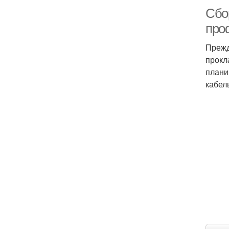
Сбор
про
Прежд
прокл
плани
кабел