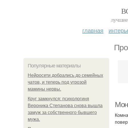
В
лучшие 
главная
интерь
Про
Популярные материалы
Нейросети добрались до семейных
чатов, и теперь под угрозой
мамины нервы.
Круг замкнулся: психологиня
Мон
Вероника Степанова снова вышла
замуж за собственного бывшего
Комна
мужа.
повер