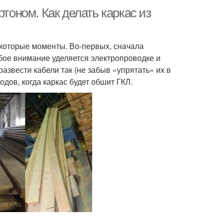
ртоном. Как делать каркас из
екоторые моменты. Во-первых, сначала
ое внимание уделяется электропроводке и
звести кабели так (не забыв «упрятать» их в
дов, когда каркас будет обшит ГКЛ.