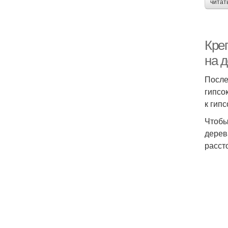
читат
Кре
на 
После
гипсо
к гип
Чтобы
дерев
расст