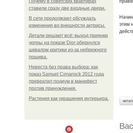
прави
Почему в советских квартирах
ставили сразу две входные двери.
Начин
В сети продолжают обсуждать
этим 
изменения во внешности актрисы.
дейст
Детали решают всё: выход приянки
чопры на показе Dior обернулся
шквалом критики из-за небрежного
пошива.
Невеста без права выбора: как
показ Samuel Cirnansck 2012 года
превратил подиум в манифест
против принуждения.
Растения как украшения интерьера.
читат
Вас