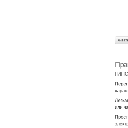
читат
Прав
гип
Перег
харак
Легка
или ч
Прост
элект