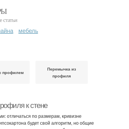
РЫ
е статьи
зайна
мебель
Перемычка из
с профилем
профиля
рофиля к стене
ми: отличаться по размерам, кривизне
ипсокартона будет свой алгоритм, но общие