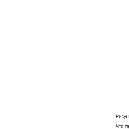
Рисун
Что т