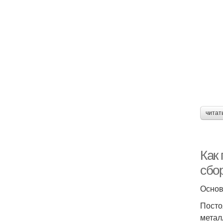
читат
Как
сбор
Основ
Посто
метал