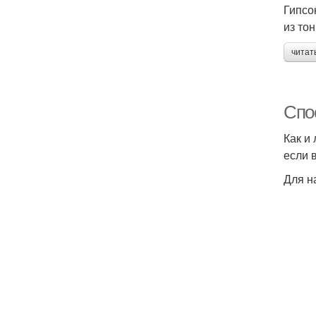
Гипсо
из тон
читат
Спо
Как и
если 
Для н