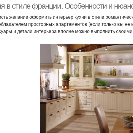
стиле
ня в стиле франции. Особенности и нюан
есть желание оформить интерьер кухни в стиле романтическ
обладателем просторных апартаментов (если только вы не 
бель в итальянском
Кухня в английском
Кух
суары и детали интерьера вполне можно выполнить своими 
стиле
стиле
ом во французском
Кух
Дом в английском стиле
стиле
анцузский интерьер
Французская квартира
Стиль с двойной
Цветы в стиле
Кла
рамкой