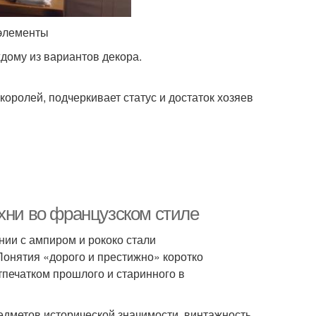
 элементы
дому из вариантов декора.
оролей, подчеркивает статус и достаток хозяев
хни во французском стиле
нии с ампиром и рококо стали
онятия «дорого и престижно» коротко
тпечатком прошлого и старинного в
едметов исторической значимости, винтажность