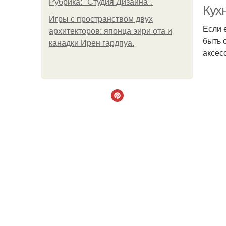
Рубрика: "Студия Дизайна".
Кух
Игры с пространством двух
Если 
архитекторов: японца эири ота и
быть 
Ме
канадки Ирен гардпуа.
аксес
Д
Фр