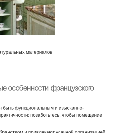
натуральных материалов
ые особенности французского
н быть функциональным и изысканно-
практичности: позаботьтесь, чтобы помещение
убранством и привлекают удачной организацией