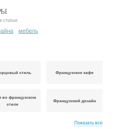
РЫ
е статьи
зайна
мебель
орцовый стиль
Французское кафе
я во французском
Французский дизайн
стиле
Показать все
ня в итальянском
Итальянский стиль