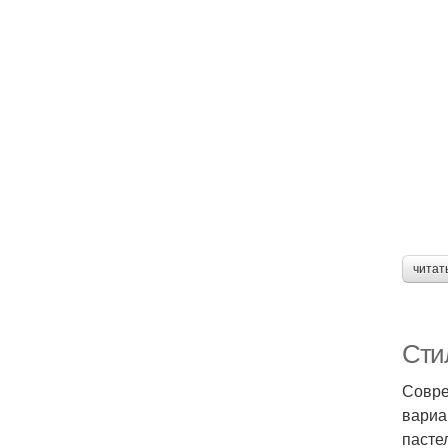
читат
Сти
Совре
вариа
пасте