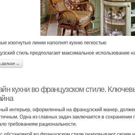
ые изогнутые линии наполнят кухню легкостью
узский стиль предполагает максимальное использование 
ь дальше →
айн кухни во французском стиле. Ключев
айна
ный интерьер, оформленный на французский манер, долже
тичным. Одна из главных задач заключается в сохранении 
ало требованиям рациональности.
 с обстановкой во французском стиле очаровывают своим 