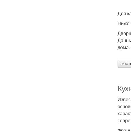
Для к
Ниже 
Дворц
Данны
дома.
читат
Кух
Извес
основ
харак
совре
Франц