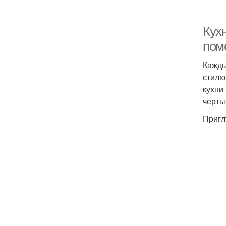
Кух
пом
Кажды
стилю
кухни
черты
Пригл