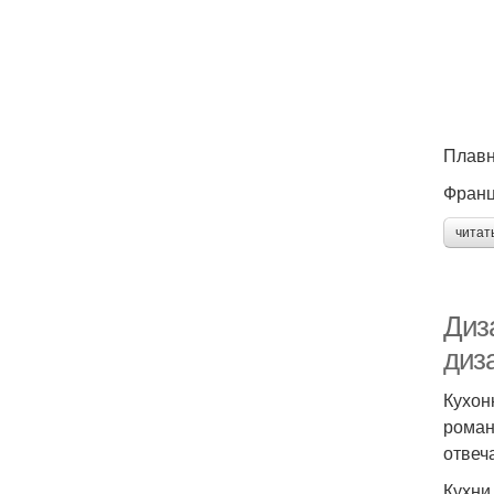
Плавн
Франц
читат
Диз
диз
Кухон
роман
отвеч
Кухни