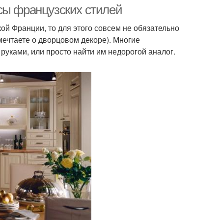
стиле
сы французских стилей
ой Франции, то для этого совсем не обязательно
мечтаете о дворцовом декоре). Многие
ни в английском
Парижский стиль
руками, или просто найти им недорогой аналог.
стиле
ня в парижском
Стиль в дизайне
стиле
Кухни в итальянском
Кухни в стиле
стиле
ссический стиль
Неоклассический стиль