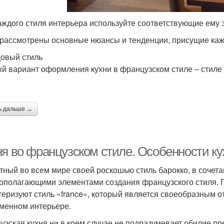
Мебели во
Дизайн в стиле
аждого стиля интерьера используйте соответствующие ему
французском стиле
рассмотрены основные нюансы и тенденции, присущие каж
овый стиль
й вариант оформления кухни в французском стиле – стиле к
ь дальше →
ня во французском стиле. Особенности ку
тный во всем мире своей роскошью стиль барокко, в сочета
ополагающими элементами создания французского стиля. П
теризуют стиль «france», который является своеобразным о
менном интерьере.
узская кухня ни в коем случае не подразумевает обилие пр