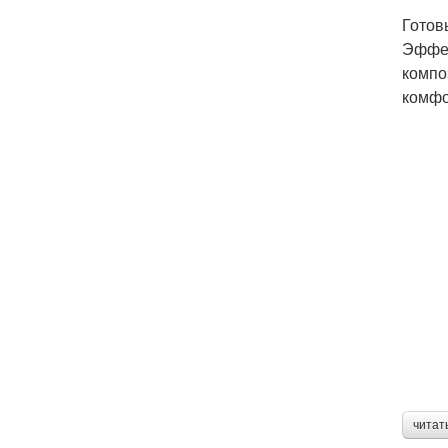
Готов
Эффек
компо
комфо
читат