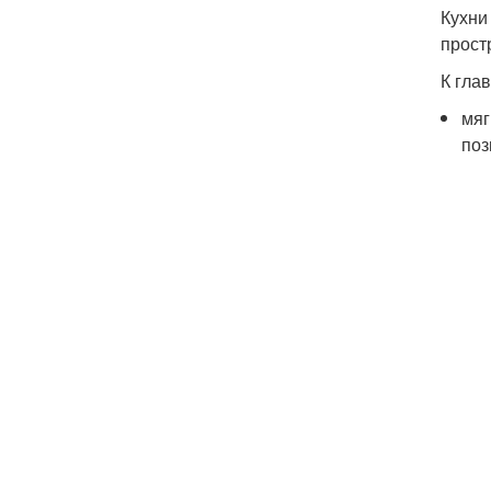
Кухни
прост
К гла
мяг
поз