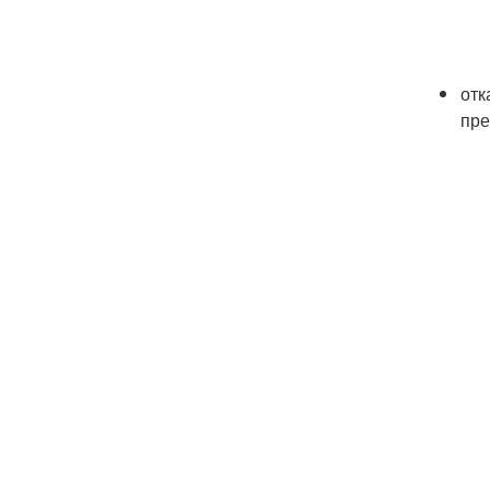
отк
пре