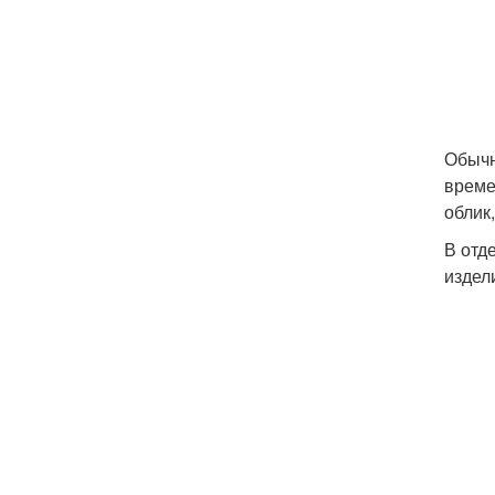
Обычн
време
облик
В отд
издел