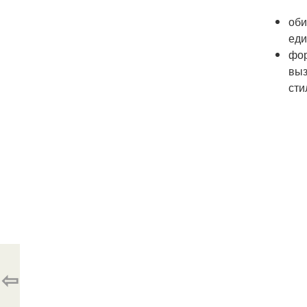
оби
еди
фор
выз
сти
⇦