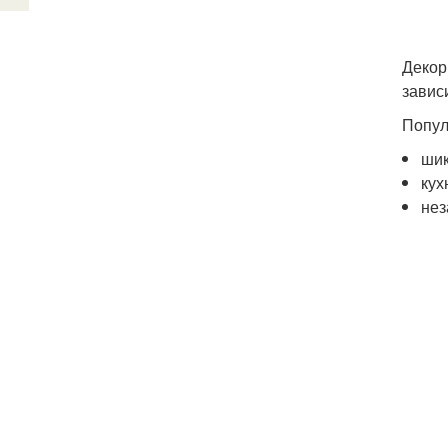
Декор
завис
Попул
шик
кух
нез