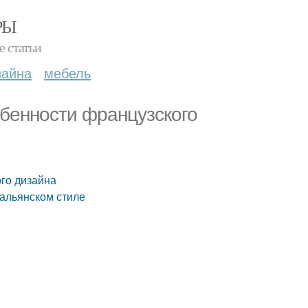
РЫ
е статьи
зайна
мебель
обенности французского
ого дизайна
тальянском стиле