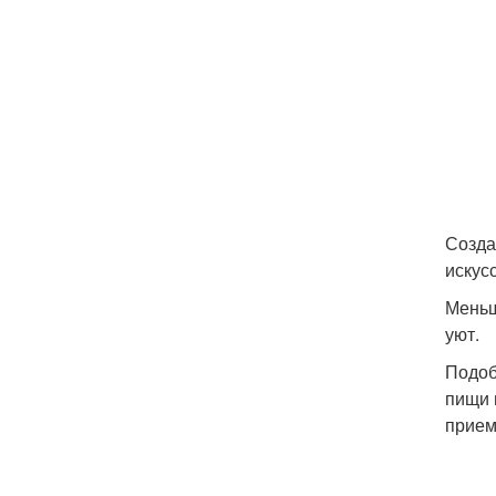
Созда
искус
Меньш
уют.
Подоб
пищи 
прием