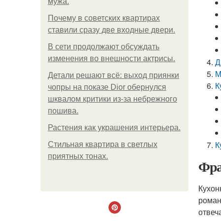
мужа.
Почему в советских квартирах
ставили сразу две входные двери.
В сети продолжают обсуждать
изменения во внешности актрисы.
Д
М
Детали решают всё: выход приянки
К
чопры на показе Dior обернулся
шквалом критики из-за небрежного
пошива.
Растения как украшения интерьера.
К
Стильная квартира в светлых
приятных тонах.
Фра
Кухон
роман
отвеч