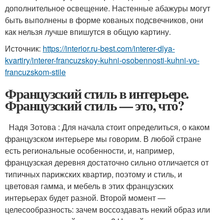
дополнительное освещение. Настенные абажуры могут
быть выполнены в форме кованых подсвечников, они
как нельзя лучше впишутся в общую картину.
Источник:
https://interior.ru-best.com/interer-dlya-
kvartiry/interer-francuzskoy-kuhni-osobennosti-kuhni-vo-
francuzskom-stile
Французский стиль в интерьере.
Французский стиль — это, что?
Надя Зотова : Для начала стоит определиться, о каком
французском интерьере мы говорим. В любой стране
есть региональные особенности, и, например,
французская деревня достаточно сильно отличается от
типичных парижских квартир, поэтому и стиль, и
цветовая гамма, и мебель в этих французских
интерьерах будет разной. Второй момент —
целесообразность: зачем воссоздавать некий образ или