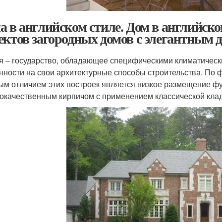
а в английском стиле. Дом в английск
ектов загородных домов с элегантным 
я – государство, обладающее специфическими климатическ
нности на свои архитектурные способы строительства. По ф
ым отличием этих построек является низкое размещение фу
окачественным кирпичом с применением классической клад