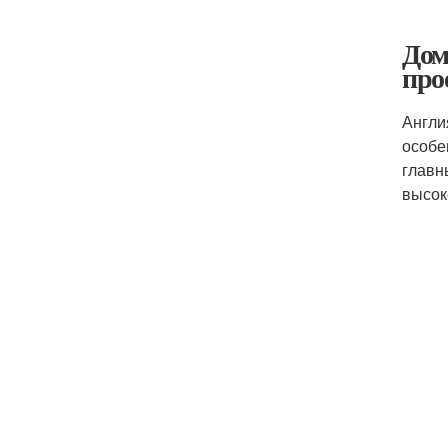
Дом
про
Англи
особе
главн
высок