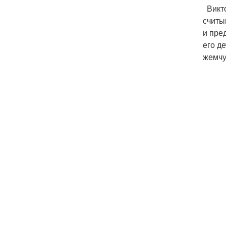
Викто
считы
и пре
его д
жемчу