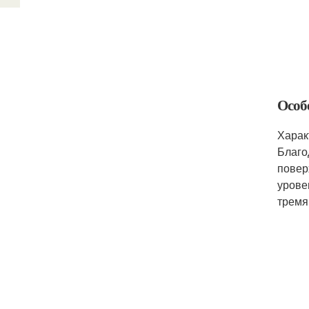
Особ
Харак
Благо
повер
урове
тремя