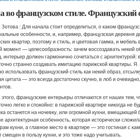
а во французском стиле. Французский 
Зотова : Для начала стоит определиться, о каком французс
нальные особенности, и, например, французская деревня д
ских квартир, поэтому и стиль, и цветовая гамма, и мебель 
й момент — целесообразность: зачем воссоздавать некий об
д, интерьер должен гармонично сочетаться с архитектурой: 
точно странно создавать имитацию парижской квартиры. Я. 
но использовать французский стиль как некий образ, отсылку
я цитата — это всегда достаточно скучно, в лоб и очевидно
нтов.
 этого, французские интерьеры отличаются от наших тем, 
точно легко и спокойно: в парижской квартире никогда не б
ка останется на ночевку, или огромной кухни, вмещающей б
е архитектурная особенность, которая исторически сложил
рам кухни, а главное место в квартире — это гостиная с ка
т смещен в пользу кухни, и это тоже надо учитывать.