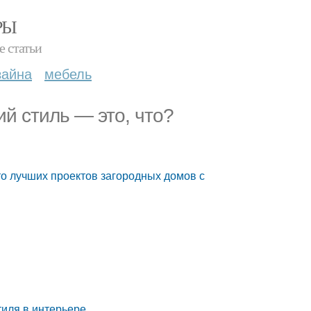
РЫ
е статьи
зайна
мебель
й стиль — это, что?
то лучших проектов загородных домов с
тиля в интерьере