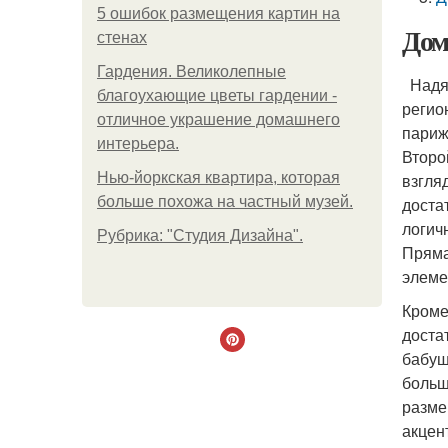
5 ошибок размещения картин на
Дом
стенах
Гардения. Великолепные
Надя 
благоухающие цветы гардении -
регио
отличное украшение домашнего
париж
интерьера.
Второ
Нью-йоркская квартира, которая
взгля
больше похожа на частный музей.
доста
логич
Рубрика: "Студия Дизайна".
Пряма
элеме
Кроме
доста
бабуш
больш
разме
акцен