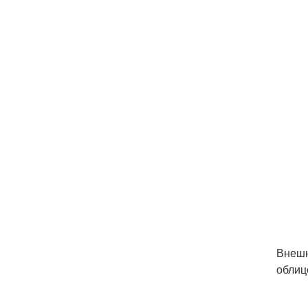
Внешн
облиц